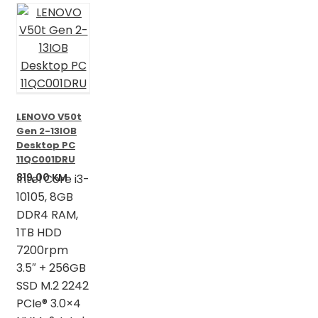
LENOVO V50t
Gen 2-13IOB
Desktop PC
11QC001DRU
819,00
KM
Intel Core i3-
10105, 8GB
DDR4 RAM,
1TB HDD
7200rpm
3.5″ + 256GB
SSD M.2 2242
PCIe® 3.0×4