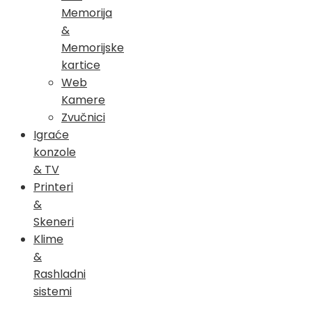
Memorija
&
Memorijske
kartice
Web
Kamere
Zvučnici
Igraće
konzole
& TV
Printeri
&
Skeneri
Klime
&
Rashladni
sistemi