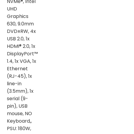
NVMe®, Intel
UHD
Graphics
630, 9.0mm
DVD±RW, 4x
USB 2.0, 1x
HDMI® 2.0, 1x
DisplayPort™
1.4, 1x VGA, 1x
Ethernet
(RJ-45), 1x
line-in
(3.5mm), 1x
serial (9-
pin), USB
mouse, NO
Keyboard,,
PSU: 180W,