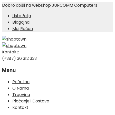
Dobro došli na webshop JURCOMM Computers
Lista želja
Blagajna
Moj Račun
Kontakt:
(+387) 36 312 333
Menu
Skip
Početna
to
O Nama
content
Trgovina
Plaćanje i Dostava
Kontakt