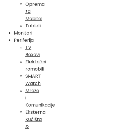
Oprema
za
Mobitel
Tableti
Monitori
Periferija
TV
Boxovi
Električni
romobili
SMART
Watch
Mreže
i
Komunikacije
Eksterna
Kućišta
&