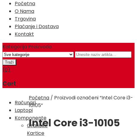
Početna
O Nama
Trgovina
Plaćanje i Dostava
Kontakt
Kategorija Proizvoda
(0)
Cart
Početna
/
Proizvodi označeni “Intel Core i3-
Računari
10105”
Laptopi
Komponente
Intel Core i3-10105
Grafičke
Kartice