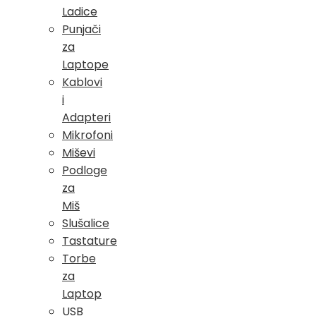
Ladice
Punjači
za
Laptope
Kablovi
i
Adapteri
Mikrofoni
Miševi
Podloge
za
Miš
Slušalice
Tastature
Torbe
za
Laptop
USB