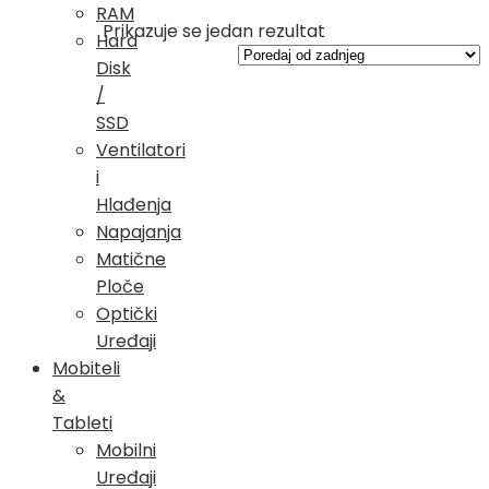
RAM
Prikazuje se jedan rezultat
Hard
Disk
/
SSD
Ventilatori
i
Hlađenja
Napajanja
Matične
Ploče
Optički
Uređaji
Mobiteli
&
Tableti
Mobilni
Uređaji