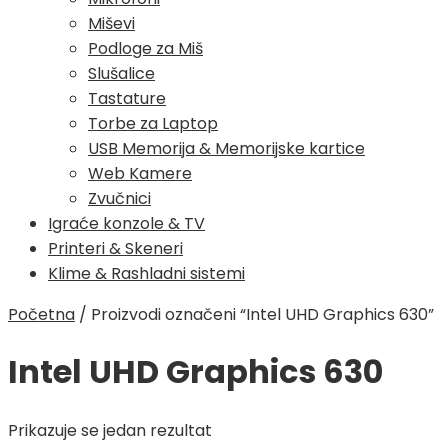
Miševi
Podloge za Miš
Slušalice
Tastature
Torbe za Laptop
USB Memorija & Memorijske kartice
Web Kamere
Zvučnici
Igraće konzole & TV
Printeri & Skeneri
Klime & Rashladni sistemi
Početna
/
Proizvodi označeni “Intel UHD Graphics 630”
Intel UHD Graphics 630
Prikazuje se jedan rezultat