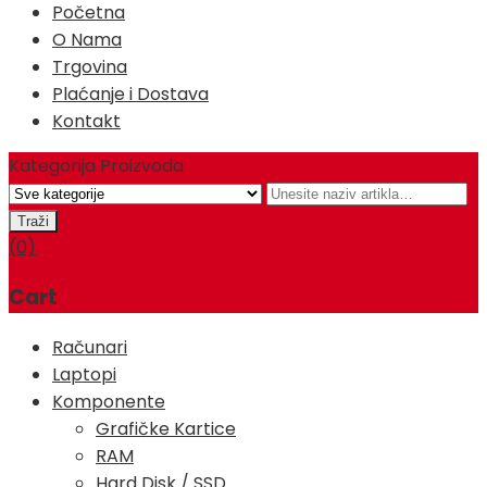
Početna
O Nama
Trgovina
Plaćanje i Dostava
Kontakt
Kategorija Proizvoda
(0)
Cart
Računari
Laptopi
Komponente
Grafičke Kartice
RAM
Hard Disk / SSD