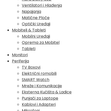
Ventilatori i Hlađenja
Napajanja
Matične Ploče
Optički Uređaji
Mobiteli & Tableti
Mobilni Uređaji
Oprema za Mobitel
Tableti
Monitori
Periferija
TV Boxovi
Električni romobili
SMART Watch
Mreže i Komunikacije
Eksterna Kućišta & Ladice
Punjači za Laptope
Kablovi i Adapteri
Mikrofoni