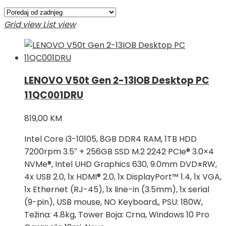
Grid view
List view
LENOVO V50t Gen 2-13IOB Desktop PC
11QC001DRU
819,00
KM
Intel Core i3-10105, 8GB DDR4 RAM, 1TB HDD
7200rpm 3.5″ + 256GB SSD M.2 2242 PCIe® 3.0×4
NVMe®, Intel UHD Graphics 630, 9.0mm DVD±RW,
4x USB 2.0, 1x HDMI® 2.0, 1x DisplayPort™ 1.4, 1x VGA,
1x Ethernet (RJ-45), 1x line-in (3.5mm), 1x serial
(9-pin), USB mouse, NO Keyboard,, PSU: 180W,
Težina: 4.8kg, Tower Boja: Crna, Windows 10 Pro