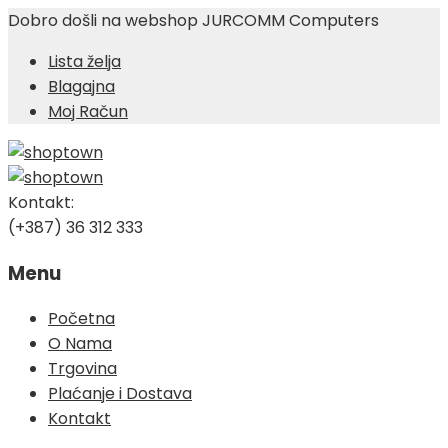
Dobro došli na webshop JURCOMM Computers
Lista želja
Blagajna
Moj Račun
Kontakt:
(+387) 36 312 333
Menu
Skip
Početna
to
O Nama
content
Trgovina
Plaćanje i Dostava
Kontakt