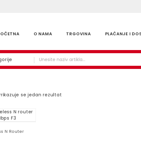
POČETNA
O NAMA
TRGOVINA
PLAĆANJE I DO
orije
Prikazuje se jedan rezultat
s N Router