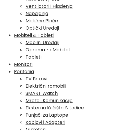
Ventilatori i Hlađenja
Napajanja
Matične Ploče
Optički Uređaji
Mobiteli & Tableti
Mobilni Uređaji
Oprema za Mobitel
Tableti
Monitori
Periferija
TV Boxovi
Električni romobili
SMART Watch
Mreže i Komunikacije
Eksterna Kućišta & Ladice
Punjači za Laptope
Kablovi i Adapteri
Mikrofoni