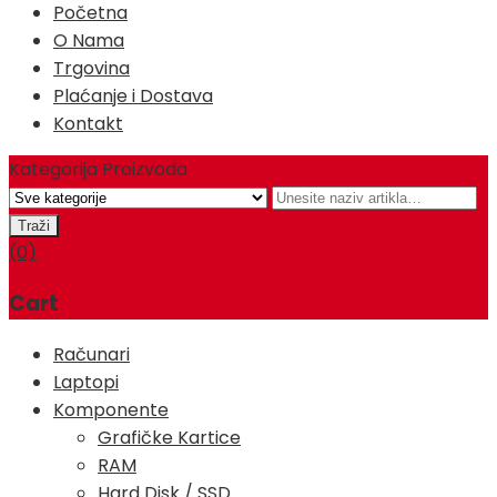
Početna
O Nama
Trgovina
Plaćanje i Dostava
Kontakt
Kategorija Proizvoda
(0)
Cart
Računari
Laptopi
Komponente
Grafičke Kartice
RAM
Hard Disk / SSD