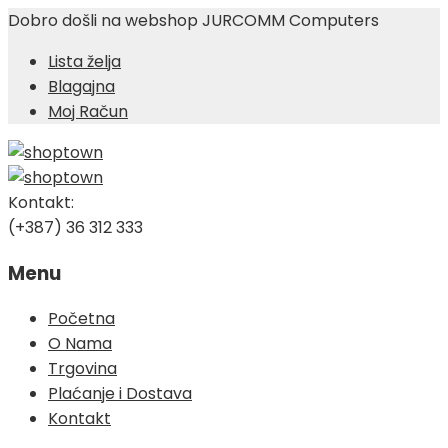
Dobro došli na webshop JURCOMM Computers
Lista želja
Blagajna
Moj Račun
Kontakt:
(+387) 36 312 333
Menu
Skip
Početna
to
O Nama
content
Trgovina
Plaćanje i Dostava
Kontakt