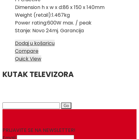
Dimension h x w x d:86 x 150 x 140mm
Weight (retail):1.467kg
Power rating:600W max. / peak
Stanje: Novo 24mj. Garancija
Dodaj u košaricu
Compare
Quick View
KUTAK TELEVIZORA
Search
for:
PRIJAVITE SE NA NEWSLETTER!
Email