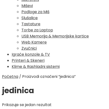
Miševi
Podloge za Miš
Slušalice
Tastature
Torbe za Laptop
USB Memorija & Memorijske kartice
Web Kamere
Zvučnici
Igraće konzole & TV
Printeri & Skeneri
Klime & Rashladni sistemi
Početna
/
Proizvodi označeni “jedinica”
jedinica
Prikazuje se jedan rezultat