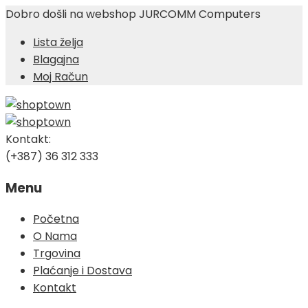
Dobro došli na webshop JURCOMM Computers
Lista želja
Blagajna
Moj Račun
Kontakt:
(+387) 36 312 333
Menu
Skip
Početna
to
O Nama
content
Trgovina
Plaćanje i Dostava
Kontakt