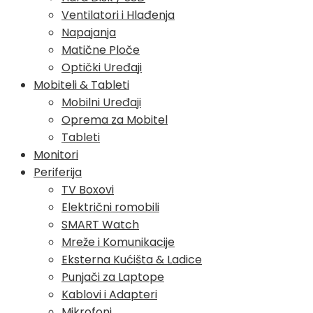
Ventilatori i Hlađenja
Napajanja
Matične Ploče
Optički Uređaji
Mobiteli & Tableti
Mobilni Uređaji
Oprema za Mobitel
Tableti
Monitori
Periferija
TV Boxovi
Električni romobili
SMART Watch
Mreže i Komunikacije
Eksterna Kućišta & Ladice
Punjači za Laptope
Kablovi i Adapteri
Mikrofoni