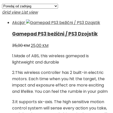
Grid view
List view
Akcija!
Gamepad PS3 bežični / PS3 Dzojstik
Izvorna
Trenutna
35,00
KM
25,00
KM
cijena
cijena
1.Made of ABS, this wireless gamepad is
bila
je:
lightweight and durable
je:
25,00 KM.
35,00 KM.
2.This wireless controller has 2 built-in electric
motors. Each time when you hit the target, the
impact and exposure effect are more exciting
and lifelike. You can feel the rumble in your palm
3.It supports six-axis. The high sensitive motion
control system will sense every action you take,