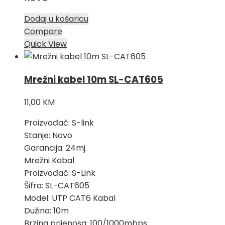
Dodaj u košaricu
Compare
Quick View
Mrežni kabel 10m SL-CAT605
11,00
KM
Proizvođač: S-link
Stanje: Novo
Garancija: 24mj.
Mrežni Kabal
Proizvođač: S-Link
Šifra: SL-CAT605
Model: UTP CAT6 Kabal
Dužina: 10m
Brzina prijenosa: 100/1000mbps