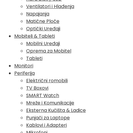
Ventilatori i Hlađenja
Napajanja
Matične Ploče
Optički Uređaji
Mobiteli & Tableti
Mobilni Uređaji
Oprema za Mobitel
Tableti
Monitori
Periferija
Električni romobili
TV Boxovi
SMART Watch
Mreže i Komunikacije
Eksterna Kućišta & Ladice
Punjači za Laptope
Kablovi i Adapteri
Mikrofoni