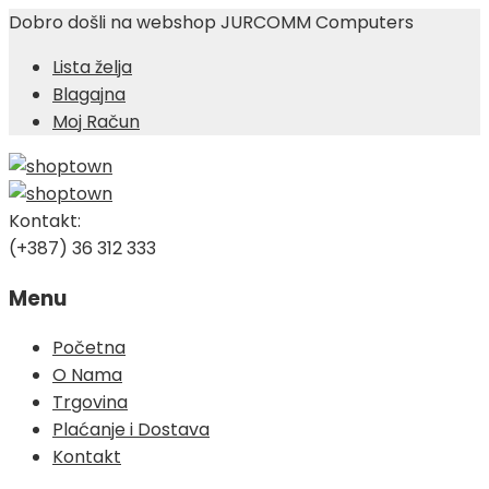
Dobro došli na webshop JURCOMM Computers
Lista želja
Blagajna
Moj Račun
Kontakt:
(+387) 36 312 333
Menu
Skip
Početna
to
O Nama
content
Trgovina
Plaćanje i Dostava
Kontakt