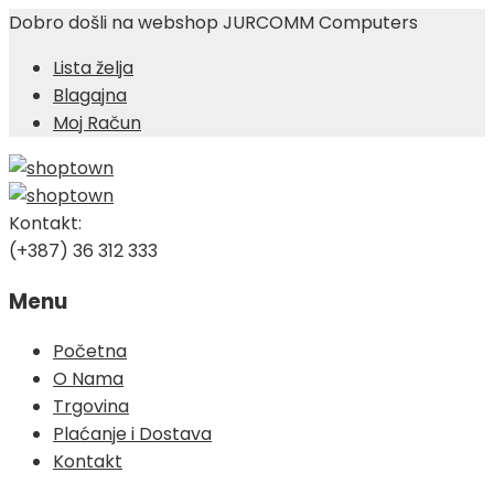
Dobro došli na webshop JURCOMM Computers
Lista želja
Blagajna
Moj Račun
Kontakt:
(+387) 36 312 333
Menu
Skip
Početna
to
O Nama
content
Trgovina
Plaćanje i Dostava
Kontakt