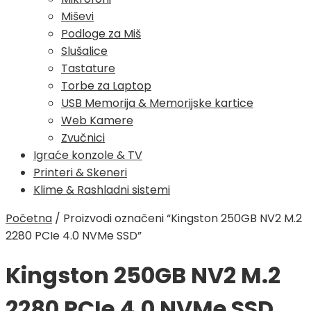
Miševi
Podloge za Miš
Slušalice
Tastature
Torbe za Laptop
USB Memorija & Memorijske kartice
Web Kamere
Zvučnici
Igraće konzole & TV
Printeri & Skeneri
Klime & Rashladni sistemi
Početna
/
Proizvodi označeni “Kingston 250GB NV2 M.2
2280 PCIe 4.0 NVMe SSD”
Kingston 250GB NV2 M.2
2280 PCIe 4.0 NVMe SSD