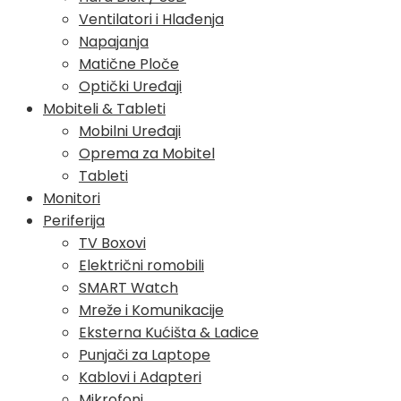
Ventilatori i Hlađenja
Napajanja
Matične Ploče
Optički Uređaji
Mobiteli & Tableti
Mobilni Uređaji
Oprema za Mobitel
Tableti
Monitori
Periferija
TV Boxovi
Električni romobili
SMART Watch
Mreže i Komunikacije
Eksterna Kućišta & Ladice
Punjači za Laptope
Kablovi i Adapteri
Mikrofoni