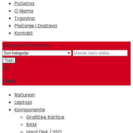
Početna
O Nama
Trgovina
Plaćanje i Dostava
Kontakt
Kategorija Proizvoda
(0)
Cart
Računari
Laptopi
Komponente
Grafičke Kartice
RAM
Hard Disk / SSD