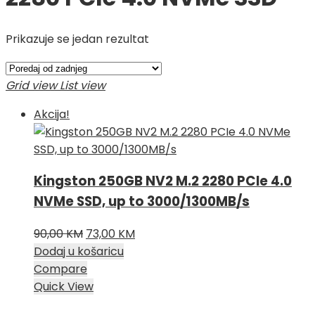
Prikazuje se jedan rezultat
Grid view
List view
Akcija!
Kingston 250GB NV2 M.2 2280 PCIe 4.0
NVMe SSD, up to 3000/1300MB/s
Izvorna
Trenutna
90,00
KM
73,00
KM
cijena
cijena
Dodaj u košaricu
bila
je:
Compare
je:
73,00 KM.
Quick View
90,00 KM.