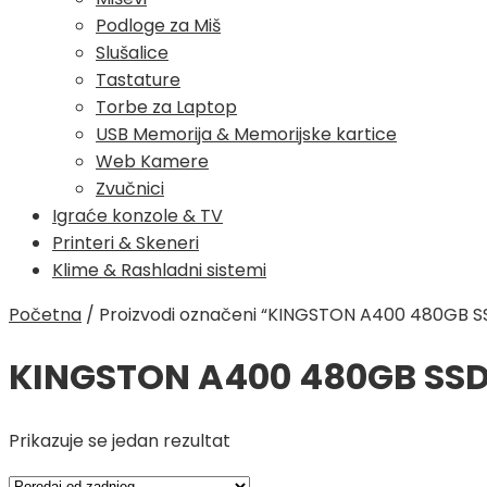
Podloge za Miš
Slušalice
Tastature
Torbe za Laptop
USB Memorija & Memorijske kartice
Web Kamere
Zvučnici
Igraće konzole & TV
Printeri & Skeneri
Klime & Rashladni sistemi
Početna
/
Proizvodi označeni “KINGSTON A400 480GB S
KINGSTON A400 480GB SS
Prikazuje se jedan rezultat