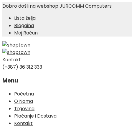
Dobro došli na webshop JURCOMM Computers
Lista želja
Blagajna
Moj Račun
Kontakt:
(+387) 36 312 333
Menu
Skip
Početna
to
O Nama
content
Trgovina
Plaćanje i Dostava
Kontakt