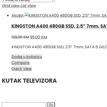
Grid view
List view
Akcija!
KINGSTON A400 480GB SSD, 2.5” 7mm, SAT
Izvorna
Trenutna
129,00
KM
95,00
KM
cijena
cijena
KINGSTON A400 480GB SSD, 2.5” 7mm, SATA 6 Gb/s
bila
je:
je:
95,00 KM.
Dodaj u košaricu
129,00 KM.
Compare
Quick View
KUTAK TELEVIZORA
Search