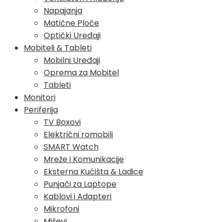
Napajanja
Matične Ploče
Optički Uređaji
Mobiteli & Tableti
Mobilni Uređaji
Oprema za Mobitel
Tableti
Monitori
Periferija
TV Boxovi
Električni romobili
SMART Watch
Mreže i Komunikacije
Eksterna Kućišta & Ladice
Punjači za Laptope
Kablovi i Adapteri
Mikrofoni
Miševi