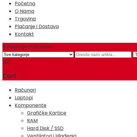
Početna
O Nama
Trgovina
Plaćanje i Dostava
Kontakt
Kategorija Proizvoda
(0)
Cart
Računari
Laptopi
Komponente
Grafičke Kartice
RAM
Hard Disk / SSD
Ventilatori i Hlađenja