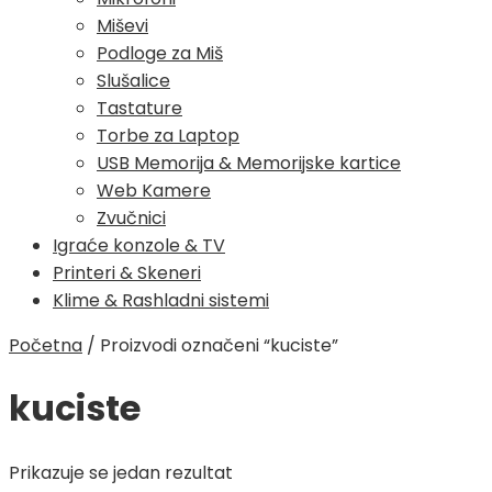
Miševi
Podloge za Miš
Slušalice
Tastature
Torbe za Laptop
USB Memorija & Memorijske kartice
Web Kamere
Zvučnici
Igraće konzole & TV
Printeri & Skeneri
Klime & Rashladni sistemi
Početna
/
Proizvodi označeni “kuciste”
kuciste
Prikazuje se jedan rezultat