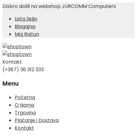
Dobro došli na webshop JURCOMM Computers
Lista želja
Blagajna
Moj Račun
Kontakt:
(+387) 36 312 333
Menu
Skip
Početna
to
O Nama
content
Trgovina
Plaćanje i Dostava
Kontakt