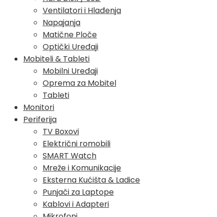
Ventilatori i Hlađenja
Napajanja
Matične Ploče
Optički Uređaji
Mobiteli & Tableti
Mobilni Uređaji
Oprema za Mobitel
Tableti
Monitori
Periferija
TV Boxovi
Električni romobili
SMART Watch
Mreže i Komunikacije
Eksterna Kućišta & Ladice
Punjači za Laptope
Kablovi i Adapteri
Mikrofoni