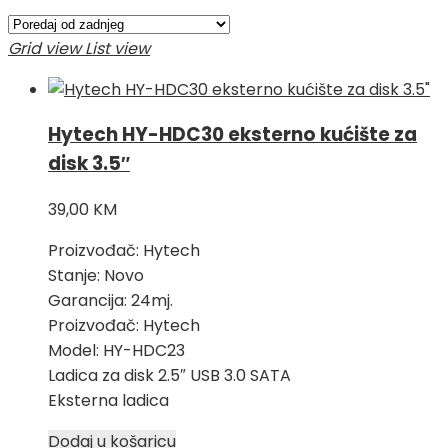
Grid view
List view
Hytech HY-HDC30 eksterno kućište za
disk 3.5″
39,00
KM
Proizvođač: Hytech
Stanje: Novo
Garancija: 24mj.
Proizvođač: Hytech
Model: HY-HDC23
Ladica za disk 2.5″ USB 3.0 SATA
Eksterna ladica
Dodaj u košaricu