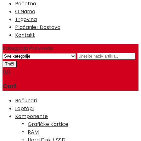
Početna
O Nama
Trgovina
Plaćanje i Dostava
Kontakt
Kategorija Proizvoda
(0)
Cart
Računari
Laptopi
Komponente
Grafičke Kartice
RAM
Hard Disk / SSD