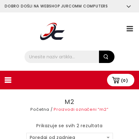
DOBRO DOŠLI NA WEBSHOP JURCOMM COMPUTERS
O Nama
Plaćanje i Dostava
(0)
M2
Početna
/
Proizvodi označeni “m2”
Prikazuje se svih 2 rezultata
Poredaj od zadnjeg