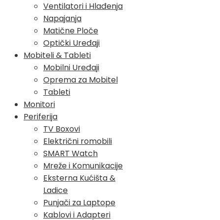
Ventilatori i Hlađenja
Napajanja
Matične Ploče
Optički Uređaji
Mobiteli & Tableti
Mobilni Uređaji
Oprema za Mobitel
Tableti
Monitori
Periferija
TV Boxovi
Električni romobili
SMART Watch
Mreže i Komunikacije
Eksterna Kućišta &
Ladice
Punjači za Laptope
Kablovi i Adapteri