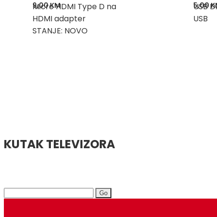
9,00
KM
5,00
K
Micro HDMI Type D na
USB D
HDMI adapter
USB
STANJE: NOVO
KUTAK TELEVIZORA
Search
for: