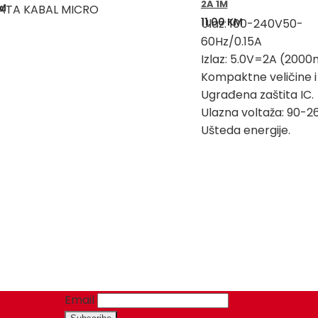
2A 1M
M
ATA KABAL MICRO
11,00
KM
Ulaz: 100-240V50-
60Hz/0.15A
Izlaz: 5.0V=2A (200
Kompaktne veličine i
Ugrađena zaštita IC.
Ulazna voltaža: 90-2
Ušteda energije.
Email