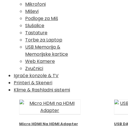
Mikrofoni
Miševi
Podloge za Miš
Slušalice
Tastature
Torbe za Laptop
USB Memorija &
Memorijske kartice
Web Kamere
Zvučnici
Igraće konzole & TV
Printeri & Skeneri
Klime & Rashladni sistemi
Micro HDMI Na HDMI Adapter
USB DA