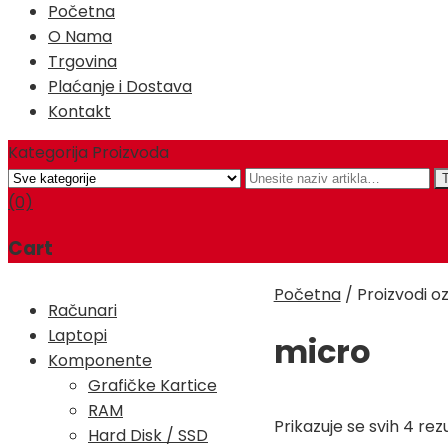
Početna
O Nama
Trgovina
Plaćanje i Dostava
Kontakt
Kategorija Proizvoda
(0)
Cart
Početna
/
Proizvodi o
Računari
Laptopi
micro
Komponente
Grafičke Kartice
RAM
Prikazuje se svih 4 rez
Hard Disk / SSD