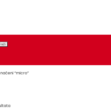
značeni “micro”
Poredano
ultata