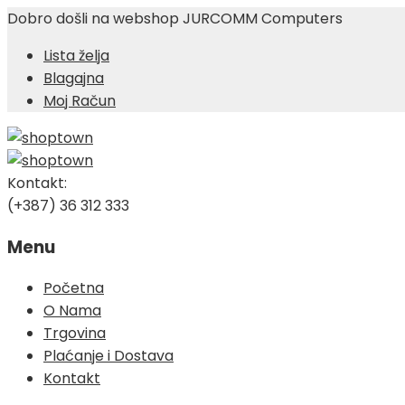
Dobro došli na webshop JURCOMM Computers
Lista želja
Blagajna
Moj Račun
Kontakt:
(+387) 36 312 333
Menu
Skip
Početna
to
O Nama
content
Trgovina
Plaćanje i Dostava
Kontakt