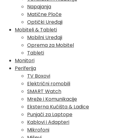
Napajanja
Matične Ploče
Optički Uređaji
Mobiteli & Tableti
Mobilni Uređaji
Oprema za Mobitel
Tableti
Monitori
Periferija
TV Boxovi
Električni romobili
SMART Watch
Mreže i Komunikacije
Eksterna Kućišta & Ladice
Punjači za Laptope
Kablovi i Adapteri
Mikrofoni
Miševi