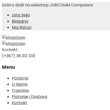
Dobro došli na webshop JURCOMM Computers
Lista želja
Blagajna
Moj Račun
Kontakt:
(+387) 36 312 333
Menu
Skip
Početna
to
O Nama
content
Trgovina
Plaćanje i Dostava
Kontakt