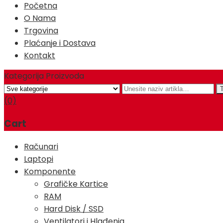
Početna
O Nama
Trgovina
Plaćanje i Dostava
Kontakt
Kategorija Proizvoda
(0)
Cart
Računari
Laptopi
Komponente
Grafičke Kartice
RAM
Hard Disk / SSD
Ventilatori i Hlađenja