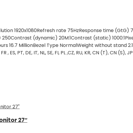
esolution 1920x1080Refresh rate 75HzResponse time (GtG
al) 250Contrast (dynamic) 20M:1Contrast (static) 1000:1Pi
rs 16.7 MillionBezel Type NormalWeight without stand 2.
S, PT, DE, IT, NL, SE, FI, PL ,CZ, RU, KR, CN (T), CN (S), 
nitor 27″