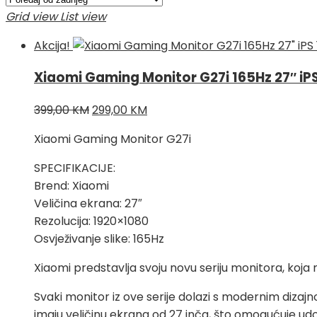
najnovijem
Grid view
List view
Akcija!
Xiaomi Gaming Monitor G27i 165Hz 27″ iP
Izvorna
Trenutna
399,00
KM
299,00
KM
cijena
cijena
Xiaomi Gaming Monitor G27i
bila
je:
je:
299,00 KM.
SPECIFIKACIJE:
399,00 KM.
Brend: Xiaomi
Veličina ekrana: 27″
Rezolucija: 1920×1080
Osvježivanje slike: 165Hz
Xiaomi predstavlja svoju novu seriju monitora, koja
Svaki monitor iz ove serije dolazi s modernim dizaj
imaju veličinu ekrana od 27 inča, što omogućuje ud