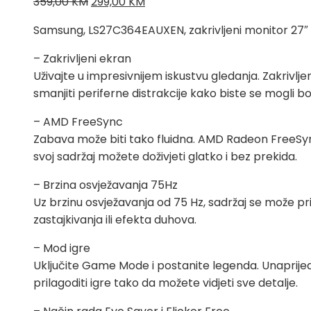
Izvorna
Trenutna
359,00
KM
299,00
KM
cijena
cijena
Samsung, LS27C364EAUXEN, zakrivljeni monitor 27″
bila
je:
je:
299,00 KM.
– Zakrivljeni ekran
359,00 KM.
Uživajte u impresivnijem iskustvu gledanja. Zakrivlje
smanjiti periferne distrakcije kako biste se mogli bo
– AMD FreeSync
Zabava može biti tako fluidna. AMD Radeon FreeSync
svoj sadržaj možete doživjeti glatko i bez prekida.
– Brzina osvježavanja 75Hz
Uz brzinu osvježavanja od 75 Hz, sadržaj se može prik
zastajkivanja ili efekta duhova.
– Mod igre
Uključite Game Mode i postanite legenda. Unaprijed 
prilagoditi igre tako da možete vidjeti sve detalje.