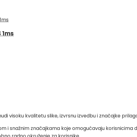
S 1ms
 nudi visoku kvalitetu slike, izvrsnu izvedbu i značajke pr
nom i snažnim značajkama koje omogućavaju korisnicima da 
obno radno okruženje za korisnike.