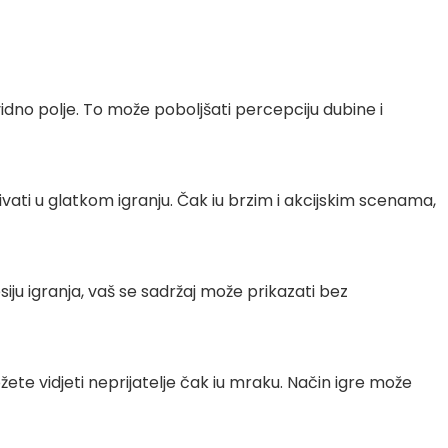
 vidno polje. To može poboljšati percepciju dubine i
ati u glatkom igranju. Čak iu brzim i akcijskim scenama,
siju igranja, vaš se sadržaj može prikazati bez
te vidjeti neprijatelje čak iu mraku. Način igre može