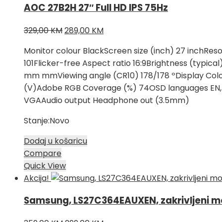
AOC 27B2H 27″ Full HD IPS 75Hz
Izvorna
Trenutna
329,00
KM
289,00
KM
cijena
cijena
Monitor colour BlackScreen size (inch) 27 inchR
bila
je:
101Flicker-free Aspect ratio 16:9Brightness (typic
je:
289,00 KM.
mm mmViewing angle (CR10) 178/178 ºDisplay Colou
329,00 KM.
(V)Adobe RGB Coverage (%) 74OSD languages EN, FR , E
VGAAudio output Headphone out (3.5mm)
Stanje:Novo
Dodaj u košaricu
Compare
Quick View
Akcija!
Samsung, LS27C364EAUXEN, zakrivljeni mo