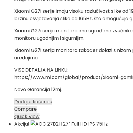
Xiaomi G27i serije imaju visoku razlučivost slike od
brzinu osvježavanja slike od 165Hz, što omogućuje gl
Xiaomi G27i serija monitora ima ugrađene zvučnike, 
monitoru ugodnijim i sigurnijim.
Xiaomi G27i serija monitora također dolazi s nizom 
uređajima.
VISE DETALJA NA LINKU:
https://www.mi.com/global/product/xiaomi-gami
Novo Garancija 12mj.
Dodaj u košaricu
Compare
Quick View
Akcija!