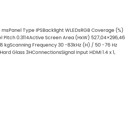
) 7 msPanel Type IPSBacklight WLEDsRGB Coverage (%)
xel Pitch 0.3114Active Screen Area (HxW) 527,04×296,46
18 kgScanning Frequency 30 -83kHz (H) / 50 -76 Hz
JPHard Glass 3HConnectionsSignal Input HDMI 1.4 x 1,