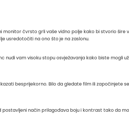
ni monitor čvrsto grli vaše vidno polje kako bi stvorio šire
lje usredotočiti na ono što je na zaslonu.
 nudi vam visoku stopu osvježavanja kako biste mogli uživ
azati besprijekorno. Bilo da gledate film ili započinjete se
postavljeni način prilagođava boju i kontrast tako da može