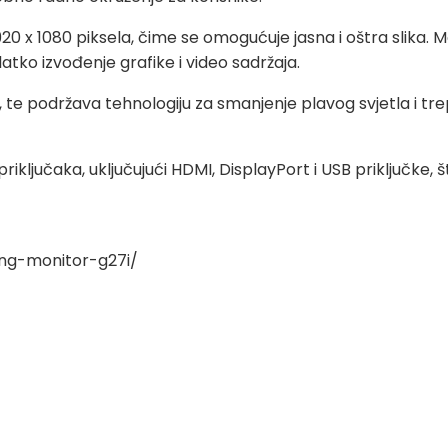
 1920 x 1080 piksela, čime se omogućuje jasna i oštra slika.
atko izvođenje grafike i video sadržaja.
te podržava tehnologiju za smanjenje plavog svjetla i trep
priključaka, uključujući HDMI, DisplayPort i USB priključk
ng-monitor-g27i/