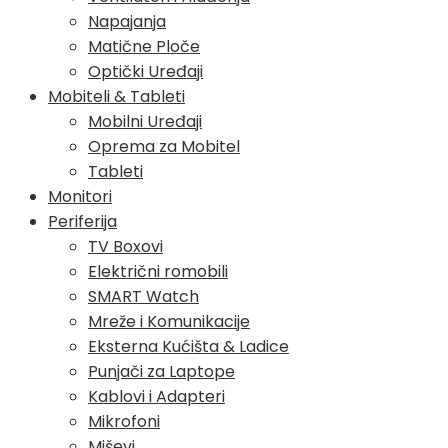
Napajanja
Matične Ploče
Optički Uređaji
Mobiteli & Tableti
Mobilni Uređaji
Oprema za Mobitel
Tableti
Monitori
Periferija
TV Boxovi
Električni romobili
SMART Watch
Mreže i Komunikacije
Eksterna Kućišta & Ladice
Punjači za Laptope
Kablovi i Adapteri
Mikrofoni
Miševi