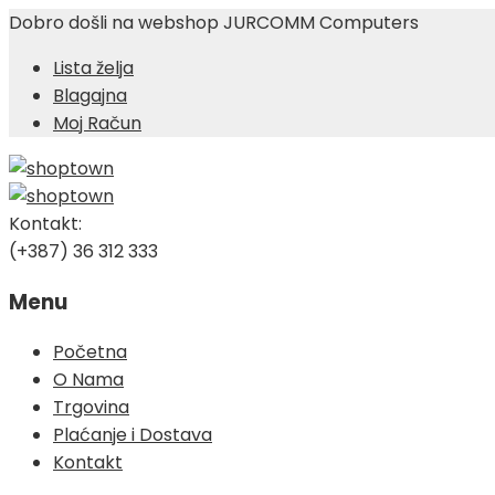
Dobro došli na webshop JURCOMM Computers
Lista želja
Blagajna
Moj Račun
Kontakt:
(+387) 36 312 333
Menu
Skip
Početna
to
O Nama
content
Trgovina
Plaćanje i Dostava
Kontakt