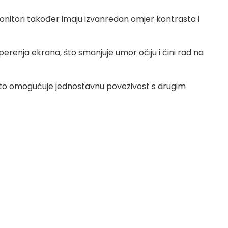
 Monitori također imaju izvanredan omjer kontrasta i
erenja ekrana, što smanjuje umor očiju i čini rad na
e, što omogućuje jednostavnu povezivost s drugim