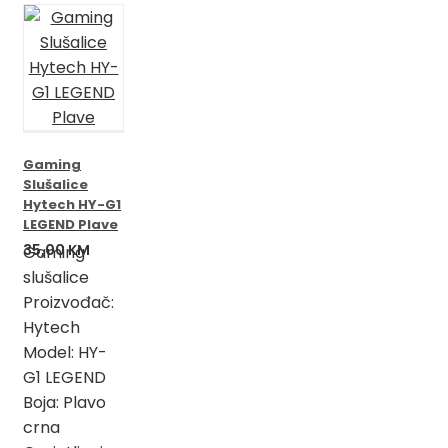
Gaming
Slušalice
Hytech HY-G1
LEGEND Plave
35,00
KM
Gaming
slušalice
Proizvođač:
Hytech
Model: HY-
G1 LEGEND
Boja: Plavo
crna