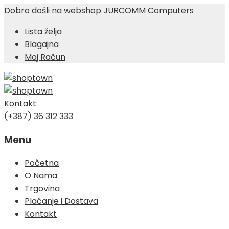
Dobro došli na webshop JURCOMM Computers
Lista želja
Blagajna
Moj Račun
Kontakt:
(+387) 36 312 333
Menu
Skip
Početna
to
O Nama
content
Trgovina
Plaćanje i Dostava
Kontakt