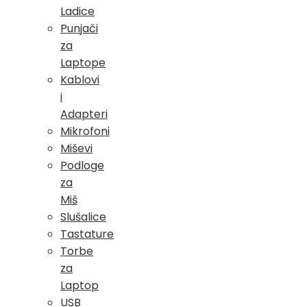
Ladice
Punjači
za
Laptope
Kablovi
i
Adapteri
Mikrofoni
Miševi
Podloge
za
Miš
Slušalice
Tastature
Torbe
za
Laptop
USB