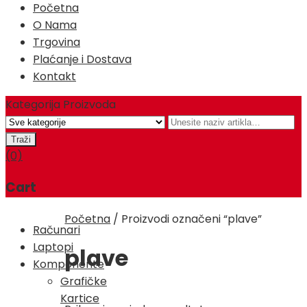
Početna
O Nama
Trgovina
Plaćanje i Dostava
Kontakt
Kategorija Proizvoda
(0)
Cart
Početna
/
Proizvodi označeni “plave”
Računari
Laptopi
plave
Komponente
Grafičke
Kartice