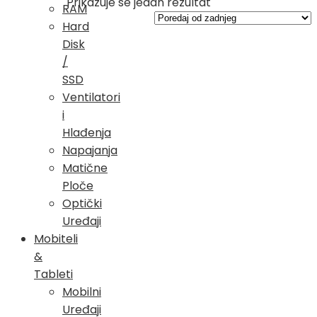
Prikazuje se jedan rezultat
RAM
Hard
Disk
/
SSD
Ventilatori
i
Hlađenja
Napajanja
Matične
Ploče
Optički
Uređaji
Mobiteli
&
Tableti
Mobilni
Uređaji