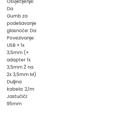
Osvjetljenje:
Da
Gumb za
podešavanje
glasnoće: Da
Povezivanje:
USB + 1x
3,5mm (+
adapter 1x
3,5mm Ž na
2x 3,5mm M)
Duljina
kabela: 2,1m
Jastučići:
95mm