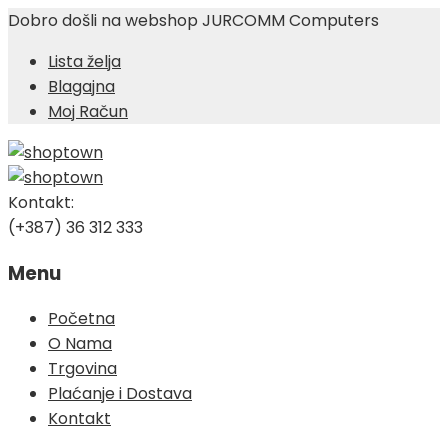
Dobro došli na webshop JURCOMM Computers
Lista želja
Blagajna
Moj Račun
Kontakt:
(+387) 36 312 333
Menu
Skip
Početna
to
O Nama
content
Trgovina
Plaćanje i Dostava
Kontakt