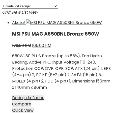
Grid view
List view
Akcija!
MSI PSU MAG A650BNL Bronze 650W
Izvorna
Trenutna
179,00
KM
165,00
KM
cijena
cijena
650W, 80 PLUS Bronze (up to 85%), Fan Hydro
bila
je:
Bearing, Active PFC, Input Voltage 110-240,
je:
165,00 KM.
Protection OCP, OVP, OPP, SCP, ATX (24 pin) 1, EPS
179,00 KM.
(4+4 pin) 2, PCI-E (6+2 pin) 2, SATA (15 pin) 5,
MOLEX (4 pin) 2, FDD (4 pin) 1, Dimensions 150mm
x 140mm x 86mm
Dodaj u košaricu
Compare
Quick View