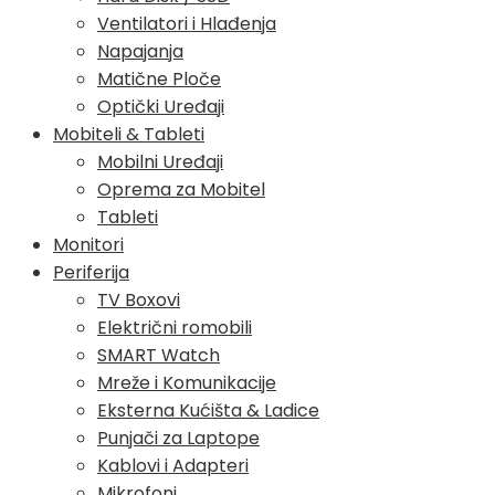
Ventilatori i Hlađenja
Napajanja
Matične Ploče
Optički Uređaji
Mobiteli & Tableti
Mobilni Uređaji
Oprema za Mobitel
Tableti
Monitori
Periferija
TV Boxovi
Električni romobili
SMART Watch
Mreže i Komunikacije
Eksterna Kućišta & Ladice
Punjači za Laptope
Kablovi i Adapteri
Mikrofoni