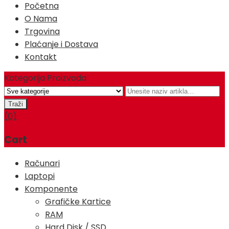
Početna
O Nama
Trgovina
Plaćanje i Dostava
Kontakt
Kategorija Proizvoda
(0)
Cart
Računari
Laptopi
Komponente
Grafičke Kartice
RAM
Hard Disk / SSD