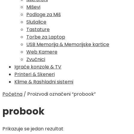
Miševi
Podloge za Miš
Slušalice
Tastature
Torbe za Laptop
USB Memorija & Memorijske kartice
Web Kamere
Zvučnici
Igraće konzole & TV
Printeri & Skeneri
Klime & Rashladni sistemi
Početna
/
Proizvodi označeni “probook”
probook
Prikazuje se jedan rezultat