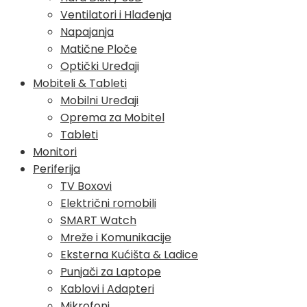
Ventilatori i Hlađenja
Napajanja
Matične Ploče
Optički Uređaji
Mobiteli & Tableti
Mobilni Uređaji
Oprema za Mobitel
Tableti
Monitori
Periferija
TV Boxovi
Električni romobili
SMART Watch
Mreže i Komunikacije
Eksterna Kućišta & Ladice
Punjači za Laptope
Kablovi i Adapteri
Mikrofoni