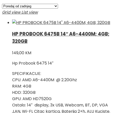
Grid view
List view
HP PROBOOK 6475B 14″ A6-4400M; 4GB;
320GB
149,00
KM
Hp Probook 6475 14″
SPECIFIKACIJE:
CPU: AMD A6-4400M @ 2.20Ghz
RAM: 4GB
HDD: 320GB
GPU: AMD HD7520G
Ostalo: 14″ display, 3x USB, Webcam, BT, DP, VGA
,LAN, Wi-FI, Citac kartica, Baterija 2+h, ALU Kuciste.