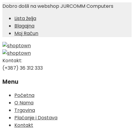
Dobro došli na webshop JURCOMM Computers
Lista želja
Blagajna
Moj Račun
Kontakt:
(+387) 36 312 333
Menu
Skip
Početna
to
O Nama
content
Trgovina
Plaćanje i Dostava
Kontakt