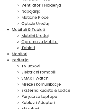
Ventilatori i Hlađenja
Napajanja
Matične Ploče
Optički Uređaji
Mobiteli & Tableti
Mobilni Uređaji
Oprema za Mobitel
Tableti
Monitori
Periferija
TV Boxovi
Električni romobili
SMART Watch
Mreže i Komunikacije
Eksterna Kućišta & Ladice
Punjači za Laptope
Kablovi i Adapteri
Mikrofoni