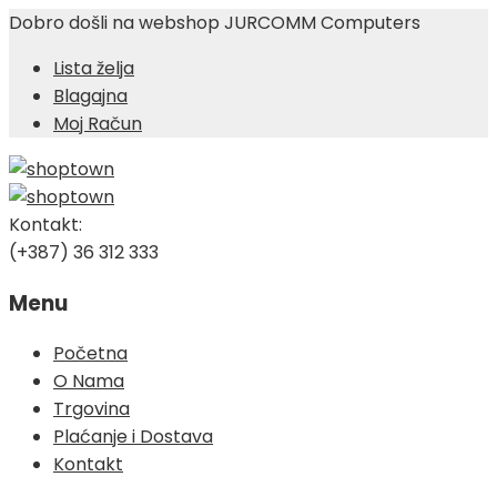
Dobro došli na webshop JURCOMM Computers
Lista želja
Blagajna
Moj Račun
Kontakt:
(+387) 36 312 333
Menu
Skip
Početna
to
O Nama
content
Trgovina
Plaćanje i Dostava
Kontakt