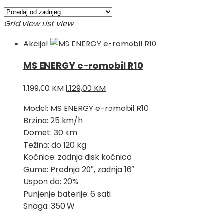
Grid view
List view
Akcija!
MS ENERGY e-romobil R10
Izvorna
Trenutna
1.199,00
KM
1.129,00
KM
cijena
cijena
Model: MS ENERGY e-romobil R10
bila
je:
Brzina: 25 km/h
je:
1.129,00 KM.
Domet: 30 km
1.199,00 KM.
Težina: do 120 kg
Kočnice: zadnja disk kočnica
Gume: Prednja 20″, zadnja 16″
Uspon do: 20%
Punjenje baterije: 6 sati
Snaga: 350 W