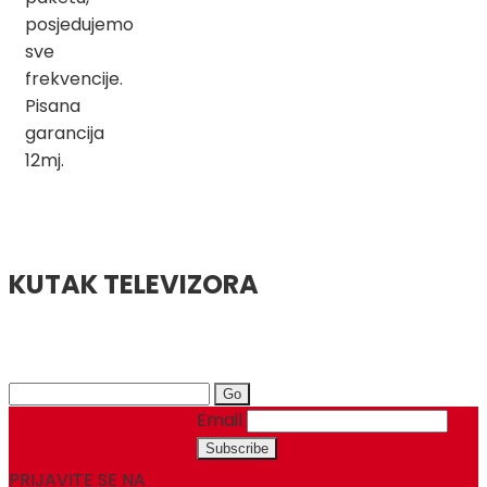
posjedujemo
sve
frekvencije.
Pisana
garancija
12mj.
KUTAK TELEVIZORA
Search
for:
Email
PRIJAVITE SE NA