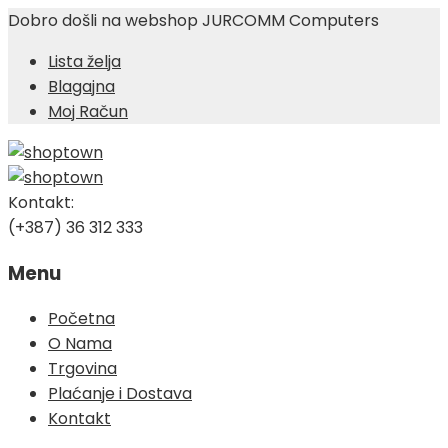
Dobro došli na webshop JURCOMM Computers
Lista želja
Blagajna
Moj Račun
Kontakt:
(+387) 36 312 333
Menu
Skip
Početna
to
O Nama
content
Trgovina
Plaćanje i Dostava
Kontakt