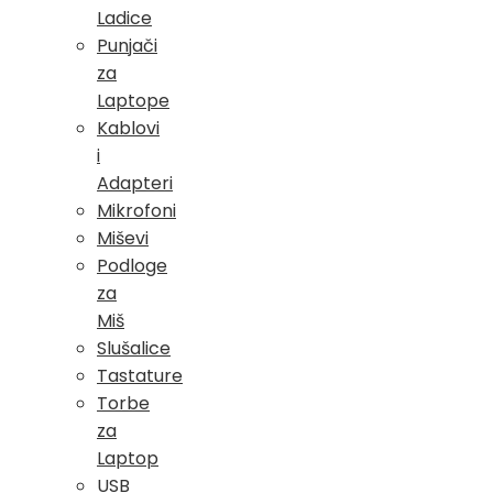
Ladice
Punjači
za
Laptope
Kablovi
i
Adapteri
Mikrofoni
Miševi
Podloge
za
Miš
Slušalice
Tastature
Torbe
za
Laptop
USB