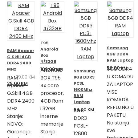
T95
Samsung
Android
RAM Apacer
8GB DDR4
Box
G.Skill 4GB
RAM Laptop
4/32GB
DDR4 2400
59,00
KM
8GB DDR4
MHz
109,00
KM
ANDROID
Samsung
U KOMADU
39,00
KM
RAM
BOX T95
8GB DDR3
Izvorna
Trenutna
29,00
KM
PC3L
ZA LAPTOP
Apacer
4x core
cijena
cijena
1600Mhz
VISE
G.Skill 4GB
procesor,
RAM
bila
je:
KOMADA
DDR4 2400
4GB Ram
Laptop
je:
29,00 KM.
REFUZNO U
MHz
i 32GB
39,00 KM.
59,00
KM
8GB
PAKETU.
Stanje:
interne
DDR3
Na stanju
NOVO;
memorije
PC3L-
sve
Garancija
Stanje:
12800