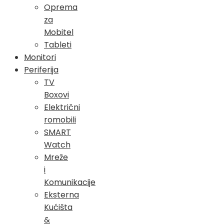
Oprema
za
Mobitel
Tableti
Monitori
Periferija
TV
Boxovi
Električni
romobili
SMART
Watch
Mreže
i
Komunikacije
Eksterna
Kućišta
&