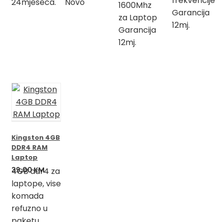
frekvencije
24mjeseca.
Novo
1600Mhz
Garancija
za Laptop
12mj.
Garancija
12mj.
Kingston 4GB
DDR4 RAM
Laptop
39,00
KM
4GB ddr4 za
laptope, vise
komada
refuzno u
paketu,