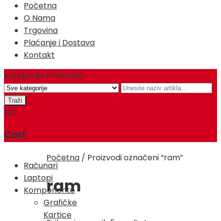
Početna
O Nama
Trgovina
Plaćanje i Dostava
Kontakt
Kategorija Proizvoda
(0)
Cart
Početna
/
Proizvodi označeni “ram”
Računari
Laptopi
ram
Komponente
Grafičke
Kartice