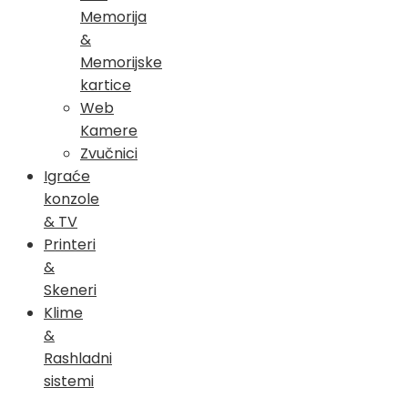
Memorija
&
Memorijske
kartice
Web
Kamere
Zvučnici
Igraće
konzole
& TV
Printeri
&
Skeneri
Klime
&
Rashladni
sistemi