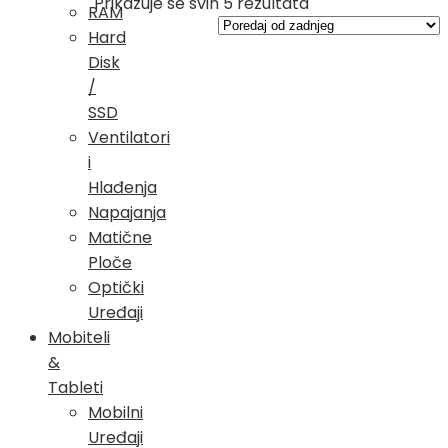
Poredano
Prikazuje se svih 5 rezultata
RAM
po
Hard
najnovijem
Disk
/
SSD
Ventilatori
i
Hlađenja
Napajanja
Matične
Ploče
Optički
Uređaji
Mobiteli
&
Tableti
Mobilni
Uređaji