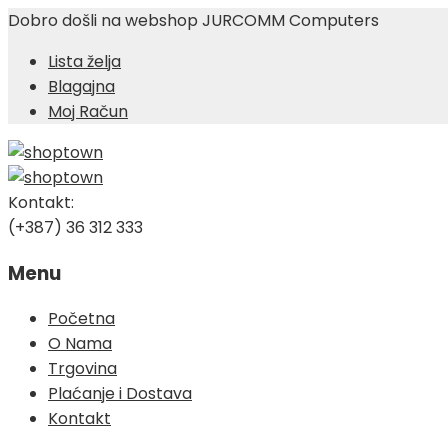
Dobro došli na webshop JURCOMM Computers
Lista želja
Blagajna
Moj Račun
Kontakt:
(+387) 36 312 333
Menu
Skip
Početna
to
O Nama
content
Trgovina
Plaćanje i Dostava
Kontakt