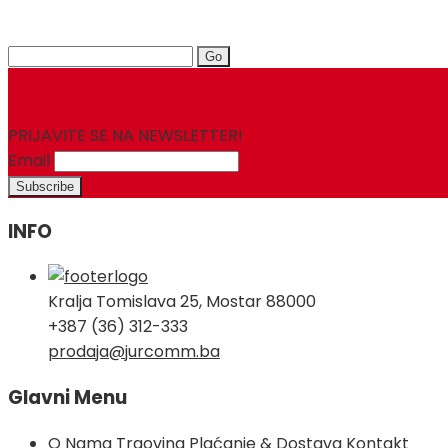
Search
for:
PRIJAVITE SE NA NEWSLETTER!
Email
INFO
Kralja Tomislava 25, Mostar 88000
+387 (36) 312-333
prodaja@jurcomm.ba
Glavni Menu
O Nama
Trgovina
Plaćanje & Dostava
Kontakt