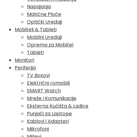
Napajanja
Matične Ploče
Optički Uređaji
Mobiteli & Tableti
Mobilni Uređaji
Oprema za Mobitel
Tableti
Monitori
Periferija
TV Boxovi
Električni romobili
SMART Watch
Mreže i Komunikacije
Eksterna Kućišta & Ladice
Punjači za Laptope
Kablovi i Adapteri
Mikrofoni
Miševi