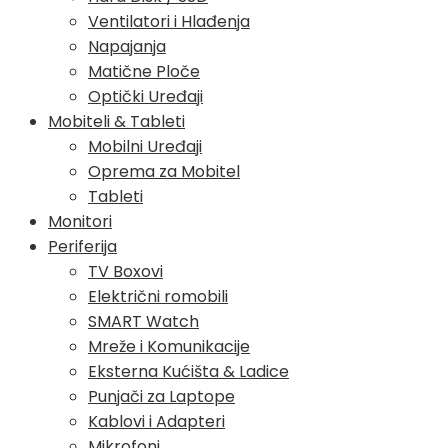
Ventilatori i Hlađenja
Napajanja
Matične Ploče
Optički Uređaji
Mobiteli & Tableti
Mobilni Uređaji
Oprema za Mobitel
Tableti
Monitori
Periferija
TV Boxovi
Električni romobili
SMART Watch
Mreže i Komunikacije
Eksterna Kućišta & Ladice
Punjači za Laptope
Kablovi i Adapteri
Mikrofoni