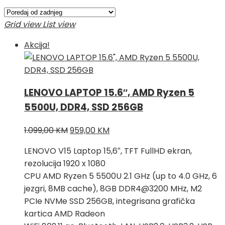
Grid view
List view
Akcija!
LENOVO LAPTOP 15.6″, AMD Ryzen 5
5500U, DDR4, SSD 256GB
Izvorna
Trenutna
1.099,00
KM
959,00
KM
cijena
cijena
LENOVO V15 Laptop 15,6″, TFT FullHD ekran,
bila
je:
rezolucija 1920 x 1080
je:
959,00 KM.
CPU AMD Ryzen 5 5500U 2.1 GHz (up to 4.0 GHz, 6
1.099,00 KM.
jezgri, 8MB cache), 8GB DDR4@3200 MHz, M2
PCIe NVMe SSD 256GB, integrisana grafička
kartica AMD Radeon