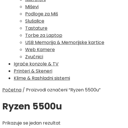
Miševi
Podloge za Miš
Slušalice
Tastature
Torbe za Laptop
USB Memorija & Memorijske kartice
Web Kamere
Zvučnici
Igraće konzole & TV
Printeri & Skeneri
Klime & Rashladni sistemi
Početna
/
Proizvodi označeni “Ryzen 5500u”
Ryzen 5500u
Prikazuje se jedan rezultat