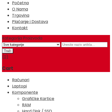
Početna
O Nama
Trgovina
Plaćanje i Dostava
Kontakt
Kategorija Proizvoda
(0)
Cart
Računari
Laptopi
Komponente
Grafičke Kartice
RAM
Hard Disk / SSD