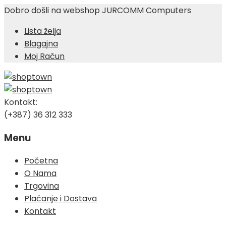
Dobro došli na webshop JURCOMM Computers
Lista želja
Blagajna
Moj Račun
Kontakt:
(+387) 36 312 333
Menu
Skip
Početna
to
O Nama
content
Trgovina
Plaćanje i Dostava
Kontakt