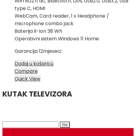
WiFi 802.11 ac, Bluetooth, LAN, USB2.0, USB3.2, USB
type C, HDMI
WebCam, Card reader, 1 x Headphone /
microphone combo jack
Baterija li-Ion 38 Wh
Operativni sistem Windows 11 Home
Garancija 12mjeseci
Dodaj u košaricu
Compare
Quick View
KUTAK TELEVIZORA
Search
for: