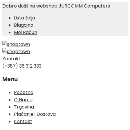
Dobro došli na webshop JURCOMM Computers
Lista želja
Blagajna
Moj Račun
Kontakt:
(+387) 36 312 333
Menu
Skip
Početna
to
O Nama
content
Trgovina
Plaćanje i Dostava
Kontakt