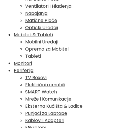
Ventilatori i Hlađenja
Napajanja
Matične Ploče
Optički Uređaji
Mobiteli & Tableti
Mobilni Uređaji
Oprema za Mobitel
Tableti
Monitori
Periferija
TV Boxovi
Električni romobili
SMART Watch
Mreže i Komunikacije
Eksterna Kućišta & Ladice
Punjači za Laptope
Kablovi i Adapteri
Mikrofoni