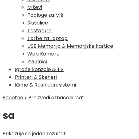
Miševi
Podloge za Miš
Slušalice
Tastature
Torbe za Laptop
USB Memorija & Memorijske kartice
Web Kamere
Zvučnici
Igraće konzole & TV
Printeri & Skeneri
Klime & Rashladni sistemi
Početna
/
Proizvodi označeni “sa”
sa
Prikazuje se jedan rezultat