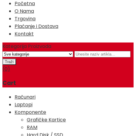
Početna
O Nama
Trgovina
Plaćanje i Dostava
Kontakt
Kategorija Proizvoda
(0)
Cart
Računari
Laptopi
Komponente
Grafičke Kartice
RAM
Hard Disk / SSD