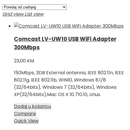
Grid view
List view
Comcast LV-UW10 USB WiFi Adapter
300Mbps
23,00
KM
150Mbps, 3DB External antenna, IEEE 802.11n, IEEE
802.11g, IEEE 802.11b, WIN10, Windows 8.1/8
(32/64bits), Windows 7 (32/64bits), Windows
XP(32/64bits),Mac OS X 10.710.10, Linux.
Dodaj u košaricu
Compare
Quick View