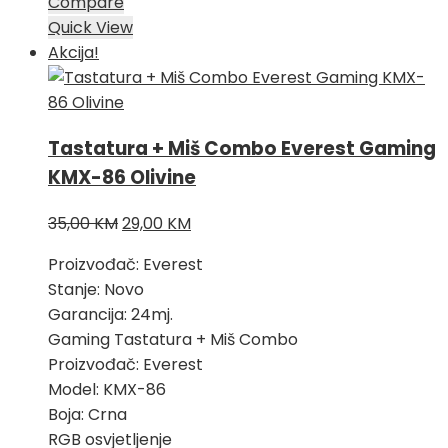
Compare
Quick View
Akcija!
Tastatura + Miš Combo Everest Gaming
KMX-86 Olivine
Izvorna
Trenutna
35,00
KM
29,00
KM
cijena
cijena
Proizvođač: Everest
bila
je:
Stanje: Novo
je:
29,00 KM.
Garancija: 24mj.
35,00 KM.
Gaming Tastatura + Miš Combo
Proizvođač: Everest
Model: KMX-86
Boja: Crna
RGB osvjetljenje