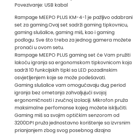
Povezivanje: USB kabal
Rampage MEEPO PLUS KM-4-1 je pažljivo odabrani
set za gaming.Ovaj set sadrži gaming tipkovnicu,
gaming slušalice, gaming miš, kao i gaming
podlogu. Sve što treba za jednog gamera možete
pronaći u ovom setu.
Rampage MEEPO PLUS gaming set će Vam pružiti
lakoću igranja sa ergonomskom tipkovnicom koja
sadrži 10 funkcijskih tipki sa LED pozadinskim
osvjetljenjem koje se može podešavati.
Gaming slušalice vam omogućavaju dug period
igranja bez ometanja zahvaljujući svojoj
ergonomičnosti i zvučnoj izolaciji. Mikrofon pruža
maksimalne perfomanse kojeg možete isključiti.
Gaming miš sa svojim optičkim senzorom od
3200DPI pruža jednostavno korištenje sa izvrsnim
prianjanjem zbog svog posebnog dizajna