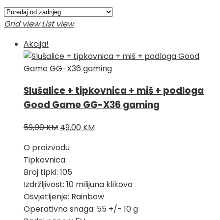
po
najnovijem
Grid view
List view
Akcija!
Slušalice + tipkovnica + miš + podloga
Good Game GG-X36 gaming
Izvorna
Trenutna
59,00
KM
49,00
KM
cijena
cijena
O proizvodu
bila
je:
Tipkovnica:
je:
49,00 KM.
Broj tipki: 105
59,00 KM.
Izdržljivost: 10 milijuna klikova
Osvjetljenje: Rainbow
Operativna snaga: 55 +/- 10 g