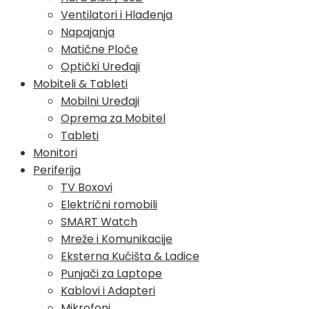
Ventilatori i Hlađenja
Napajanja
Matične Ploče
Optički Uređaji
Mobiteli & Tableti
Mobilni Uređaji
Oprema za Mobitel
Tableti
Monitori
Periferija
TV Boxovi
Električni romobili
SMART Watch
Mreže i Komunikacije
Eksterna Kućišta & Ladice
Punjači za Laptope
Kablovi i Adapteri
Mikrofoni