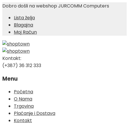
Dobro došli na webshop JURCOMM Computers
Lista želja
Blagajna
Moj Račun
Kontakt:
(+387) 36 312 333
Menu
Skip
Početna
to
O Nama
content
Trgovina
Plaćanje i Dostava
Kontakt