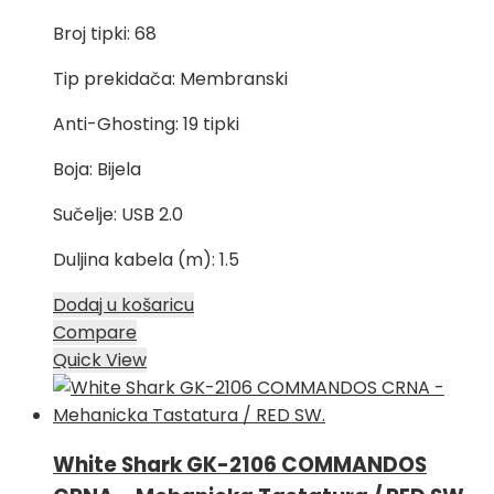
cijena
cijena
Broj tipki: 68
bila
je:
je:
46,00 KM.
Tip prekidača: Membranski
55,00 KM.
Anti-Ghosting: 19 tipki
Boja: Bijela
Sučelje: USB 2.0
Duljina kabela (m): 1.5
Dodaj u košaricu
Compare
Quick View
White Shark GK-2106 COMMANDOS