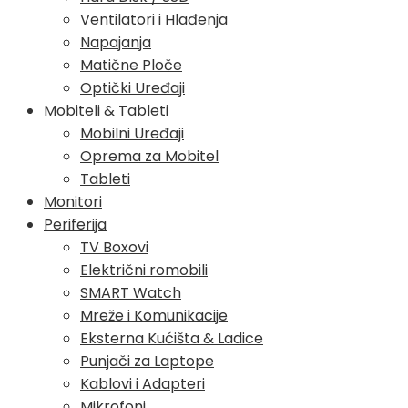
Ventilatori i Hlađenja
Napajanja
Matične Ploče
Optički Uređaji
Mobiteli & Tableti
Mobilni Uređaji
Oprema za Mobitel
Tableti
Monitori
Periferija
TV Boxovi
Električni romobili
SMART Watch
Mreže i Komunikacije
Eksterna Kućišta & Ladice
Punjači za Laptope
Kablovi i Adapteri
Mikrofoni