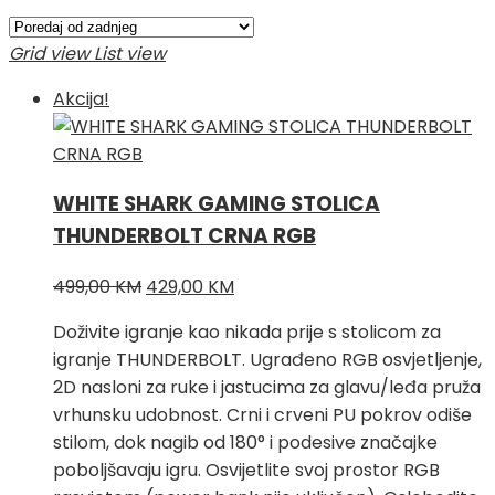
po
najnovijem
Grid view
List view
Akcija!
WHITE SHARK GAMING STOLICA
THUNDERBOLT CRNA RGB
Izvorna
Trenutna
499,00
KM
429,00
KM
cijena
cijena
Doživite igranje kao nikada prije s stolicom za
bila
je:
igranje THUNDERBOLT. Ugrađeno RGB osvjetljenje,
je:
429,00 KM.
2D nasloni za ruke i jastucima za glavu/leđa pruža
499,00 KM.
vrhunsku udobnost. Crni i crveni PU pokrov odiše
stilom, dok nagib od 180° i podesive značajke
poboljšavaju igru. Osvijetlite svoj prostor RGB