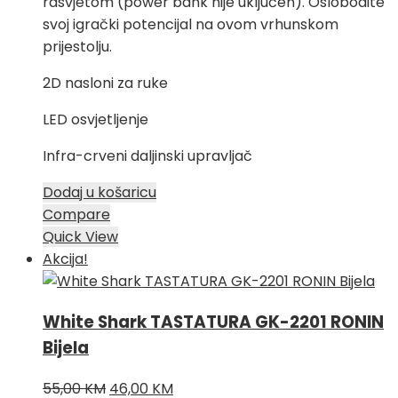
rasvjetom (power bank nije uključen). Oslobodite
svoj igrački potencijal na ovom vrhunskom
prijestolju.
2D nasloni za ruke
LED osvjetljenje
Infra-crveni daljinski upravljač
Dodaj u košaricu
Compare
Quick View
Akcija!
White Shark TASTATURA GK-2201 RONIN
Bijela
Izvorna
Trenutna
55,00
KM
46,00
KM