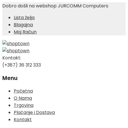
Dobro došli na webshop JURCOMM Computers
Lista želja
Blagajna
Moj Račun
Kontakt:
(+387) 36 312 333
Menu
Skip
Početna
to
O Nama
content
Trgovina
Plaćanje i Dostava
Kontakt