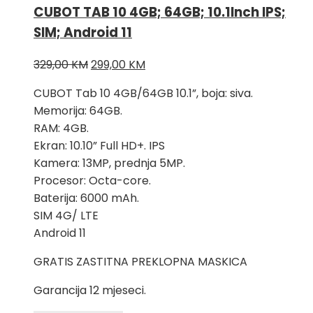
CUBOT TAB 10 4GB; 64GB; 10.1Inch IPS;
SIM; Android 11
Izvorna
Trenutna
329,00
KM
299,00
KM
cijena
cijena
CUBOT Tab 10 4GB/64GB 10.1”, boja: siva.
bila
je:
Memorija: 64GB.
je:
299,00 KM.
RAM: 4GB.
329,00 KM.
Ekran: 10.10” Full HD+. IPS
Kamera: 13MP, prednja 5MP.
Procesor: Octa-core.
Baterija: 6000 mAh.
SIM 4G/ LTE
Android 11
GRATIS ZASTITNA PREKLOPNA MASKICA
Garancija 12 mjeseci.