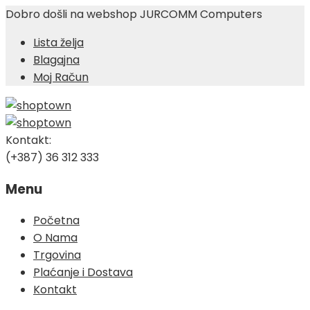
Dobro došli na webshop JURCOMM Computers
Lista želja
Blagajna
Moj Račun
Kontakt:
(+387) 36 312 333
Menu
Skip
Početna
to
O Nama
content
Trgovina
Plaćanje i Dostava
Kontakt