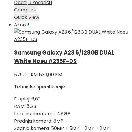
Dodaj u košaricu
Compare
Quick View
Akcija!
Samsung Galaxy A23 6/128GB DUAL
White Noeu A235F-DS
Izvorna
Trenutna
579,00
KM
539,00
KM
cijena
cijena
Tehničke specifikacije
bila
je:
je:
539,00 KM.
Displej: 6,6”
579,00 KM.
RAM: 6GB
Interna memorija: 128GB
Prednja kamera: 8MP
Zadnja kamera: 50MP + 5MP + 2MP + 2MP