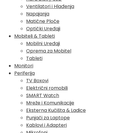
Ventilatori i Hlađenja
Napajanja
Matične Ploče
Optički Uređaji
Mobiteli & Tableti
Mobilni Uređaji
Oprema za Mobitel
Tableti
Monitori
Periferija
TV Boxovi
Električni romobili
SMART Watch
Mreže i Komunikacije
Eksterna Kućišta & Ladice
Punjači za Laptope
Kablovi i Adapteri
Mikrofoni