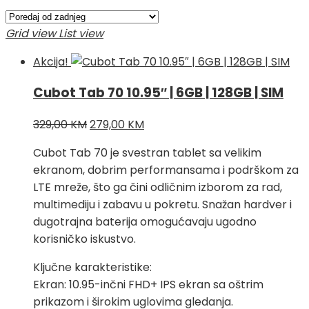
po
najnovijem
Grid view
List view
Akcija!
Cubot Tab 70 10.95″ | 6GB | 128GB | SIM
Izvorna
Trenutna
329,00
KM
279,00
KM
cijena
cijena
Cubot Tab 70 je svestran tablet sa velikim
bila
je:
ekranom, dobrim performansama i podrškom za
je:
279,00 KM.
LTE mreže, što ga čini odličnim izborom za rad,
329,00 KM.
multimediju i zabavu u pokretu. Snažan hardver i
dugotrajna baterija omogućavaju ugodno
korisničko iskustvo.
Ključne karakteristike:
Ekran: 10.95-inčni FHD+ IPS ekran sa oštrim
prikazom i širokim uglovima gledanja.