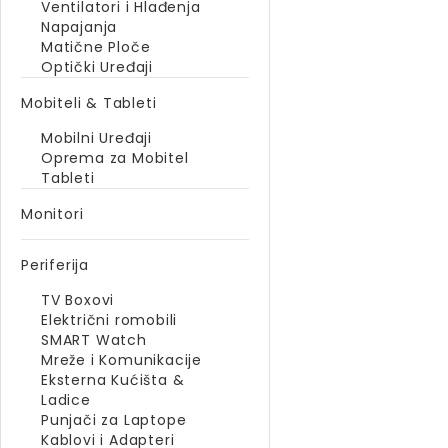
Ventilatori i Hlađenja
Napajanja
Matične Ploče
Optički Uređaji
Mobiteli & Tableti
Mobilni Uređaji
Oprema za Mobitel
Tableti
Monitori
Periferija
TV Boxovi
Električni romobili
SMART Watch
Mreže i Komunikacije
Eksterna Kućišta &
Ladice
Punjači za Laptope
Kablovi i Adapteri