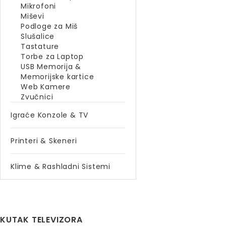
Mikrofoni
Miševi
Podloge za Miš
Slušalice
Tastature
Torbe za Laptop
USB Memorija &
Memorijske kartice
Web Kamere
Zvučnici
Igraće Konzole & TV
Printeri & Skeneri
Klime & Rashladni Sistemi
KUTAK TELEVIZORA