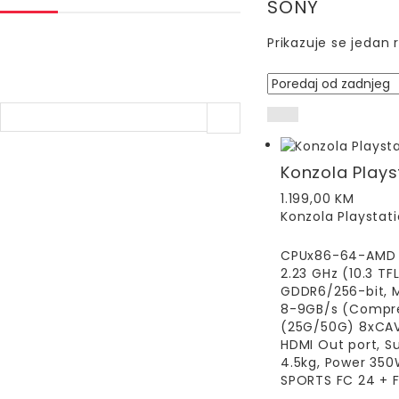
SONY
Prikazuje se jedan 
Konzola Plays
1.199,00
KM
Konzola Playstat
CPUx86-64-AMD Ry
2.23 GHz (10.3 T
GDDR6/256-bit, 
8-9GB/s (Compres
(25G/50G) 8xCAV,
HDMI Out port, S
4.5kg, Power 350W
SPORTS FC 24 + 