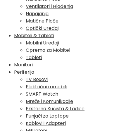
Ventilatori i Hlađenja
Napajanja
Matične Ploče
Optički Uređaji
Mobiteli & Tableti
Mobilni Uređaji
Oprema za Mobitel
Tableti
Monitori
Periferija
TV Boxovi
Električni romobili
SMART Watch
Mreže i Komunikacije
Eksterna Kućišta & Ladice
Punjači za Laptope
Kablovi i Adapteri
Mikrofoni