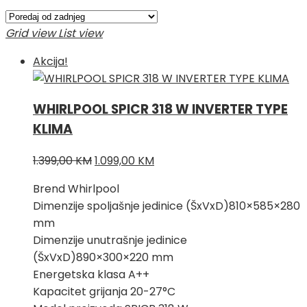
po
najnovijem
Grid view
List view
Akcija!
WHIRLPOOL SPICR 318 W INVERTER TYPE
KLIMA
Izvorna
Trenutna
1.399,00
KM
1.099,00
KM
cijena
cijena
Brend Whirlpool
bila
je:
Dimenzije spoljašnje jedinice (ŠxVxD)810×585×280
je:
1.099,00 KM.
mm
1.399,00 KM.
Dimenzije unutrašnje jedinice
(ŠxVxD)890×300×220 mm
Energetska klasa A++
Kapacitet grijanja 20-27°C