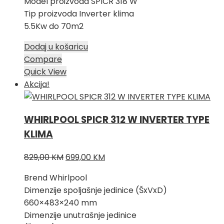
Model proizvoda SPICR 318 W
Tip proizvoda Inverter klima
5.5Kw do 70m2
Dodaj u košaricu
Compare
Quick View
Akcija!
WHIRLPOOL SPICR 312 W INVERTER TYPE
KLIMA
Izvorna
Trenutna
829,00
KM
699,00
KM
cijena
cijena
Brend Whirlpool
bila
je:
Dimenzije spoljašnje jedinice (ŠxVxD)
je:
699,00 KM.
660×483×240 mm
829,00 KM.
Dimenzije unutrašnje jedinice