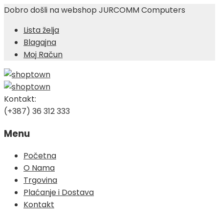
Dobro došli na webshop JURCOMM Computers
Lista želja
Blagajna
Moj Račun
Kontakt:
(+387) 36 312 333
Menu
Skip
Početna
to
O Nama
content
Trgovina
Plaćanje i Dostava
Kontakt