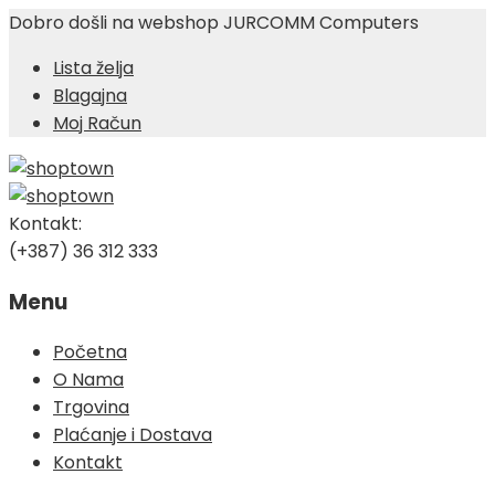
Dobro došli na webshop JURCOMM Computers
Lista želja
Blagajna
Moj Račun
Kontakt:
(+387) 36 312 333
Menu
Skip
Početna
to
O Nama
content
Trgovina
Plaćanje i Dostava
Kontakt