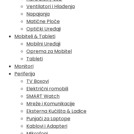
Ventilatori i Hlađenja
Napajanja
Matične Ploče
Optički Uređaji
Mobiteli & Tableti
Mobilni Uređaji
Oprema za Mobitel
Tableti
Monitori
Periferija
TV Boxovi
Električni romobili
SMART Watch
Mreže i Komunikacije
Eksterna Kućišta & Ladice
Punjači za Laptope
Kablovi i Adapteri
Mikrofoni