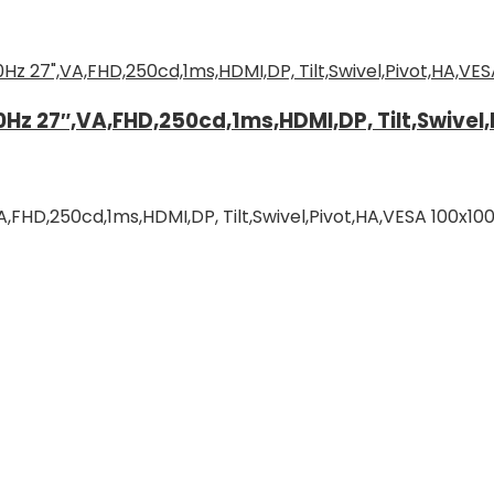
z 27″,VA,FHD,250cd,1ms,HDMI,DP, Tilt,Swive
FHD,250cd,1ms,HDMI,DP, Tilt,Swivel,Pivot,HA,VESA 100