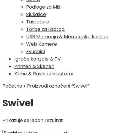
Podloge za Miš
Slušalice
Tastature
Torbe za Laptop
USB Memorija & Memorijske kartice
Web Kamere
Zvučnici
Igraće konzole & TV
Printeri & Skeneri
Klime & Rashladni sistemi
Početna
/
Proizvodi označeni “Swivel”
Swivel
Prikazuje se jedan rezultat