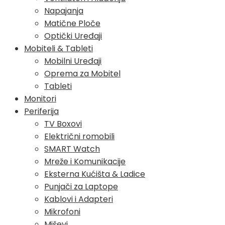
Napajanja
Matične Ploče
Optički Uređaji
Mobiteli & Tableti
Mobilni Uređaji
Oprema za Mobitel
Tableti
Monitori
Periferija
TV Boxovi
Električni romobili
SMART Watch
Mreže i Komunikacije
Eksterna Kućišta & Ladice
Punjači za Laptope
Kablovi i Adapteri
Mikrofoni
Miševi