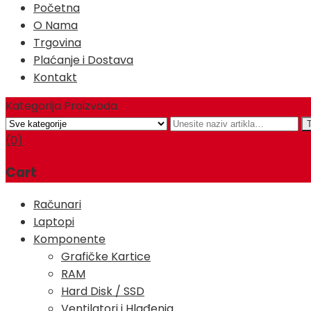
Početna
O Nama
Trgovina
Plaćanje i Dostava
Kontakt
Kategorija Proizvoda
(0)
Cart
Računari
Laptopi
Komponente
Grafičke Kartice
RAM
Hard Disk / SSD
Ventilatori i Hlađenja