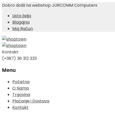
Dobro došli na webshop JURCOMM Computers
Lista želja
Blagajna
Moj Račun
Kontakt:
(+387) 36 312 333
Menu
Skip
Početna
to
O Nama
content
Trgovina
Plaćanje i Dostava
Kontakt