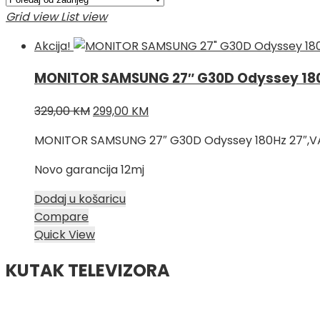
Grid view
List view
Akcija!
MONITOR SAMSUNG 27″ G30D Odyssey 180H
Izvorna
Trenutna
329,00
KM
299,00
KM
cijena
cijena
MONITOR SAMSUNG 27″ G30D Odyssey 180Hz 27″,VA,
bila
je:
je:
299,00 KM.
Novo garancija 12mj
329,00 KM.
Dodaj u košaricu
Compare
Quick View
KUTAK TELEVIZORA