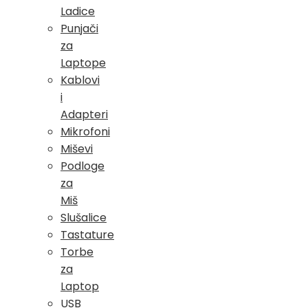
Ladice
Punjači
za
Laptope
Kablovi
i
Adapteri
Mikrofoni
Miševi
Podloge
za
Miš
Slušalice
Tastature
Torbe
za
Laptop
USB