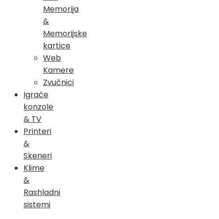
Memorija
&
Memorijske
kartice
Web
Kamere
Zvučnici
Igraće
konzole
& TV
Printeri
&
Skeneri
Klime
&
Rashladni
sistemi