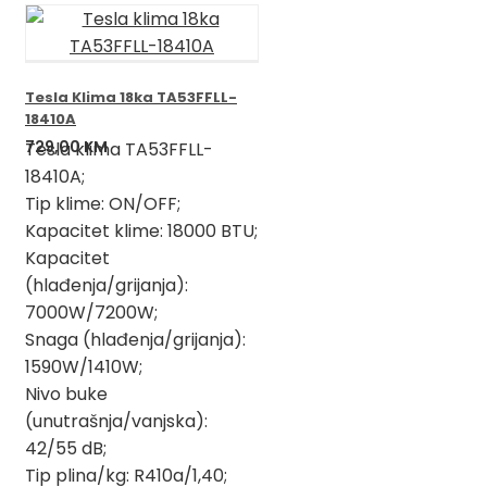
Tesla Klima 18ka TA53FFLL-
18410A
729,00
KM
Tesla klima TA53FFLL-
18410A;
Tip klime: ON/OFF;
Kapacitet klime: 18000 BTU;
Kapacitet
(hlađenja/grijanja):
7000W/7200W;
Snaga (hlađenja/grijanja):
1590W/1410W;
Nivo buke
(unutrašnja/vanjska):
42/55 dB;
Tip plina/kg: R410a/1,40;