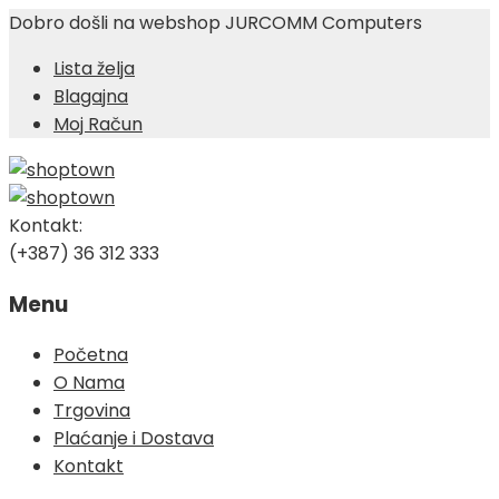
Dobro došli na webshop JURCOMM Computers
Lista želja
Blagajna
Moj Račun
Kontakt:
(+387) 36 312 333
Menu
Skip
Početna
to
O Nama
content
Trgovina
Plaćanje i Dostava
Kontakt