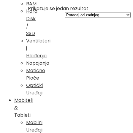
RAM
Prikazuje se jedan rezultat
Hard
Disk
/
SSD
Ventilatori
i
Hlađenja
Napajanja
Matične
Ploče
Optički
Uređaji
Mobiteli
&
Tableti
Mobilni
Uređaji