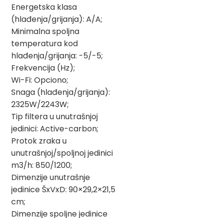
Energetska klasa
(hlađenja/grijanja): A/A;
Minimalna spoljna
temperatura kod
hlađenja/grijanja: -5/-5;
Frekvencija (Hz);
Wi-Fi: Opciono;
Snaga (hlađenja/grijanja):
2325W/2243W;
Tip filtera u unutrašnjoj
jedinici: Active-carbon;
Protok zraka u
unutrašnjoj/spoljnoj jedinici
m3/h: 850/1200;
Dimenzije unutrašnje
jedinice ŠxVxD: 90×29,2×21,5
cm;
Dimenzije spoljne jedinice