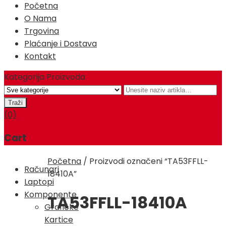
Početna
O Nama
Trgovina
Plaćanje i Dostava
Kontakt
Kategorija Proizvoda
(0)
Cart
Početna
/
Proizvodi označeni “TA53FFLL-
Računari
18410A”
Laptopi
Komponente
TA53FFLL-18410A
Grafičke
Kartice