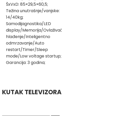
ŠxVxD: 85×29,5×60,5;
Težina unutrašnje/vanjske:
14/40kg;
Samodijagnostika/LED
display/Memorija/Ovlaživač/Turbo
hlađenje/Inteligentno
odmrzavanje/Auto
restart/Timer/Sleep
mode/Low voltage startup;
Garancija: 3 godina;
KUTAK TELEVIZORA