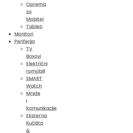
Oprema
za
Mobitel
Tableti
Monitori
Periferija
TV
Boxovi
Električni
romobili
SMART
Watch
Mreže
i
Komunikacije
Eksterna
Kućišta
&