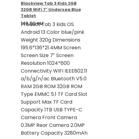
Blackview Tab 3 Kids 2GB
32GB WiFi 7″ Undersea Blue
Tablet
149,00
KM
Product Tab 3 kids OS
Android 13 Color blue/pink
Weight 320g Dimensions
195.6*136*21.4MM Screen
Screen Size 7″ Screen
Resolution 1024*600
Connectivity WIFI IEEE802.11
a/b/g/n/ac Bluetooth V5.0
RAM 2GB ROM 32GB ROM
Type EMMC 5.1 TF Card Slot
Support Max TF Card
Capacity 1TB USB TYPE-C
Camera Front Camera
0.3MP Rear Camera 2.0MP
Battery Capacity 3280mAh