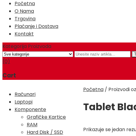
Početna
O Nama
Trgovina
Plaćanje i Dostava
Kontakt
Kategorija Proizvoda
(0)
Cart
Početna
/
Proizvodi o
Računari
Laptopi
Tablet Bla
Komponente
Grafičke Kartice
RAM
Prikazuje se jedan rezu
Hard Disk / SSD