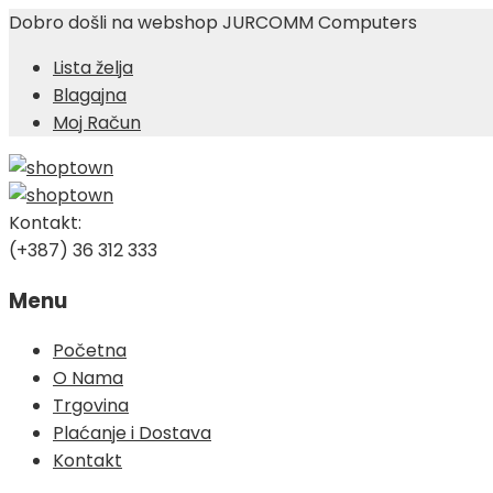
Dobro došli na webshop JURCOMM Computers
Lista želja
Blagajna
Moj Račun
Kontakt:
(+387) 36 312 333
Menu
Skip
Početna
to
O Nama
content
Trgovina
Plaćanje i Dostava
Kontakt