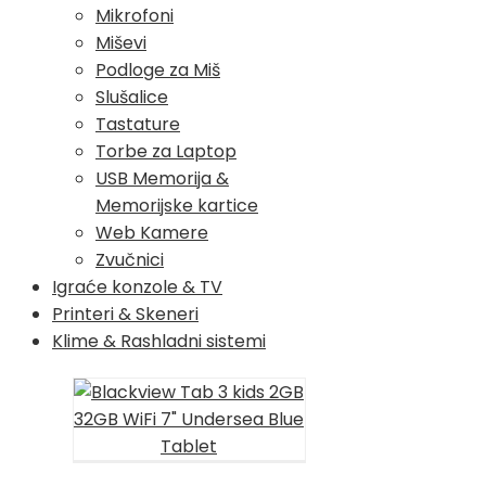
Mikrofoni
Miševi
Podloge za Miš
Slušalice
Tastature
Torbe za Laptop
USB Memorija &
Memorijske kartice
Web Kamere
Zvučnici
Igraće konzole & TV
Printeri & Skeneri
Klime & Rashladni sistemi