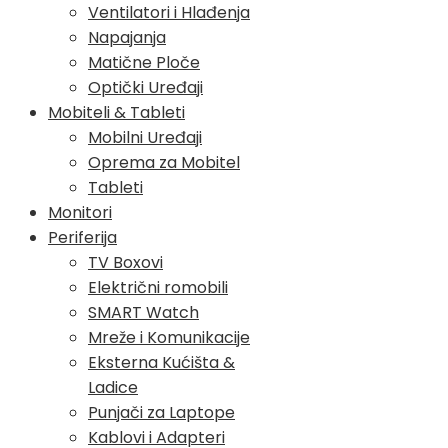
Ventilatori i Hlađenja
Napajanja
Matične Ploče
Optički Uređaji
Mobiteli & Tableti
Mobilni Uređaji
Oprema za Mobitel
Tableti
Monitori
Periferija
TV Boxovi
Električni romobili
SMART Watch
Mreže i Komunikacije
Eksterna Kućišta &
Ladice
Punjači za Laptope
Kablovi i Adapteri