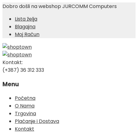
Dobro došli na webshop JURCOMM Computers
Lista želja
Blagajna
Moj Račun
Kontakt:
(+387) 36 312 333
Menu
Skip
Početna
to
O Nama
content
Trgovina
Plaćanje i Dostava
Kontakt