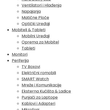
Ventilatori i Hlađenja
Napajanja
Matične Ploče
Optički Uređaji
Mobiteli & Tableti
Mobilni Uređaji
Oprema za Mobitel
Tableti
Monitori
Periferija
TV Boxovi
Električni romobili
SMART Watch
Mreže i Komunikacije
Eksterna Kućišta & Ladice
Punjači za Laptope
Kablovi i Adapteri
Mikrofoni