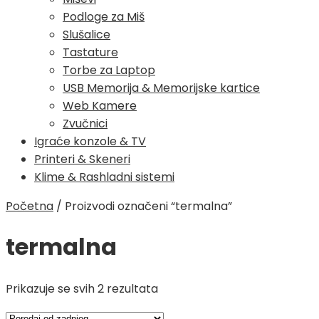
Podloge za Miš
Slušalice
Tastature
Torbe za Laptop
USB Memorija & Memorijske kartice
Web Kamere
Zvučnici
Igraće konzole & TV
Printeri & Skeneri
Klime & Rashladni sistemi
Početna
/
Proizvodi označeni “termalna”
termalna
Poredano
Prikazuje se svih 2 rezultata
po