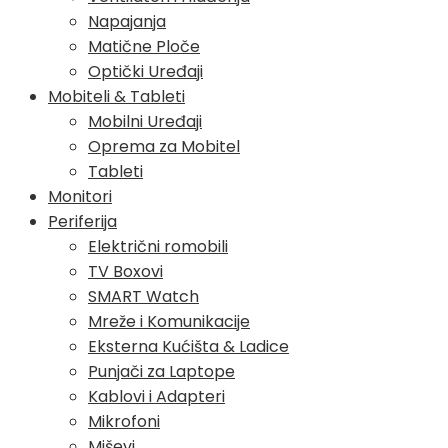
Napajanja
Matične Ploče
Optički Uređaji
Mobiteli & Tableti
Mobilni Uređaji
Oprema za Mobitel
Tableti
Monitori
Periferija
Električni romobili
TV Boxovi
SMART Watch
Mreže i Komunikacije
Eksterna Kućišta & Ladice
Punjači za Laptope
Kablovi i Adapteri
Mikrofoni
Miševi