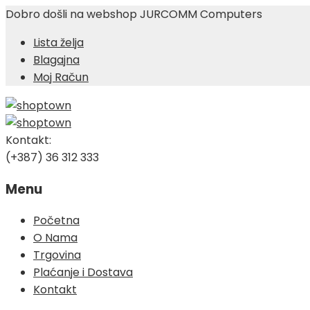
Dobro došli na webshop JURCOMM Computers
Lista želja
Blagajna
Moj Račun
Kontakt:
(+387) 36 312 333
Menu
Skip
Početna
to
O Nama
content
Trgovina
Plaćanje i Dostava
Kontakt