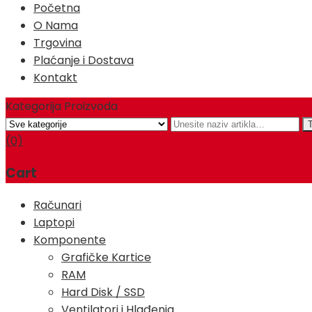
Početna
O Nama
Trgovina
Plaćanje i Dostava
Kontakt
Kategorija Proizvoda
(0)
Cart
Računari
Laptopi
Komponente
Grafičke Kartice
RAM
Hard Disk / SSD
Ventilatori i Hlađenja