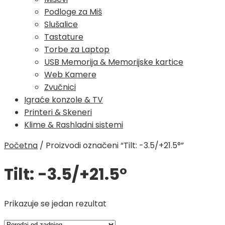
Podloge za Miš
Slušalice
Tastature
Torbe za Laptop
USB Memorija & Memorijske kartice
Web Kamere
Zvučnici
Igraće konzole & TV
Printeri & Skeneri
Klime & Rashladni sistemi
Početna
/
Proizvodi označeni “Tilt: -3.5/+21.5°”
Tilt: -3.5/+21.5°
Prikazuje se jedan rezultat