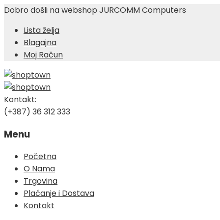
Dobro došli na webshop JURCOMM Computers
Lista želja
Blagajna
Moj Račun
Kontakt:
(+387) 36 312 333
Menu
Skip
Početna
to
O Nama
content
Trgovina
Plaćanje i Dostava
Kontakt