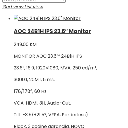
Grid view
List view
AOC 24B1H IPS 23.6″ Monitor
249,00
KM
MONITOR AOC 23.6″” 24B1H IPS
23.6“, 16:9, 1920×1080, MVA, 250 cd/m²,
3000:1, 20M:1, 5 ms,
178/178°, 60 Hz
VGA, HDMI, 3H, Audio-Out,
Tilt: -3.5/+21.5°, VESA, Borderless)
Black, 3 godine garancija. NOVO