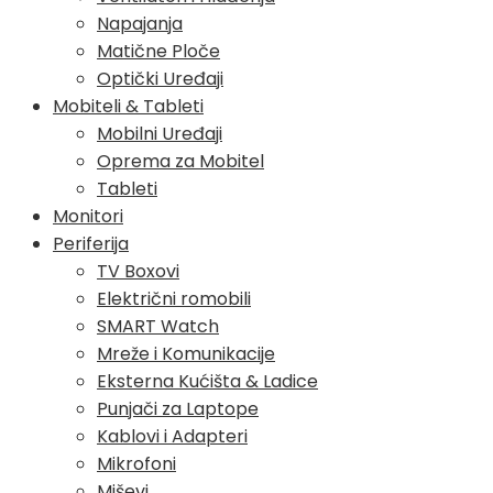
Napajanja
Matične Ploče
Optički Uređaji
Mobiteli & Tableti
Mobilni Uređaji
Oprema za Mobitel
Tableti
Monitori
Periferija
TV Boxovi
Električni romobili
SMART Watch
Mreže i Komunikacije
Eksterna Kućišta & Ladice
Punjači za Laptope
Kablovi i Adapteri
Mikrofoni
Miševi