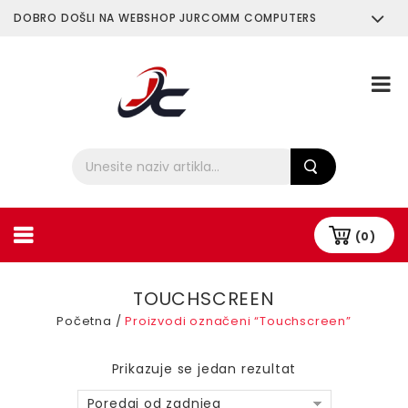
DOBRO DOŠLI NA WEBSHOP JURCOMM COMPUTERS
O Nama
Plaćanje i Dostava
(0)
TOUCHSCREEN
Početna
/
Proizvodi označeni “Touchscreen”
Prikazuje se jedan rezultat
Poredaj od zadnjeg