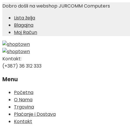
Dobro došli na webshop JURCOMM Computers
Lista želja
Blagajna
Moj Račun
Kontakt:
(+387) 36 312 333
Menu
Skip
Početna
to
O Nama
content
Trgovina
Plaćanje i Dostava
Kontakt