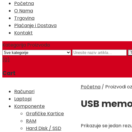
Početna
O Nama
Trgovina
Plaćanje i Dostava
Kontakt
Kategorija Proizvoda
(0)
Cart
Početna
/
Proizvodi o
Računari
Laptopi
USB memori
Komponente
Grafičke Kartice
RAM
Prikazuje se jedan rezu
Hard Disk / SSD