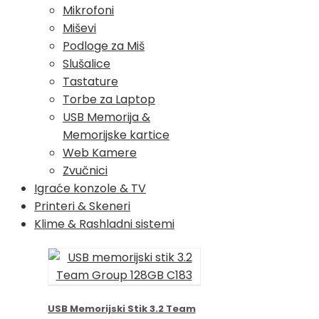
Mikrofoni
Miševi
Podloge za Miš
Slušalice
Tastature
Torbe za Laptop
USB Memorija &
Memorijske kartice
Web Kamere
Zvučnici
Igraće konzole & TV
Printeri & Skeneri
Klime & Rashladni sistemi
USB Memorijski Stik 3.2 Team