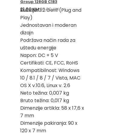
Group 128GB C183
Izvorna
Trenutna
21,00
KM
29,00
KM
Sučelje: 3.2 Gen1 (Plug and
cijena
cijena
Play)
bila
je:
Jednostavan i moderan
je:
21,00 KM.
dizajn
29,00 KM.
Podržava način rada za
uštedu energije
Napon: DC + 5 V
Certifikati: CE, FCC, RoHS
Kompatibilnost: Windows
10 / 8.1 / 8 / 7 / Vista, MAC
OS X v.10.6, Linux v. 2.6
Neto težina: 0,007 kg
Bruto težina: 0,017 kg
Dimenzije artikla: 58 x 17,6 x
7 mm
Dimenzije pakiranja: 90 x
120 x 7 mm