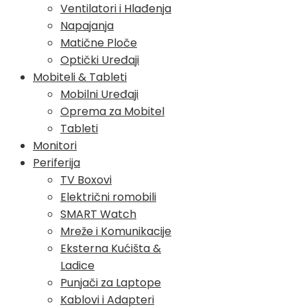
Ventilatori i Hlađenja
Napajanja
Matične Ploče
Optički Uređaji
Mobiteli & Tableti
Mobilni Uređaji
Oprema za Mobitel
Tableti
Monitori
Periferija
TV Boxovi
Električni romobili
SMART Watch
Mreže i Komunikacije
Eksterna Kućišta &
Ladice
Punjači za Laptope
Kablovi i Adapteri