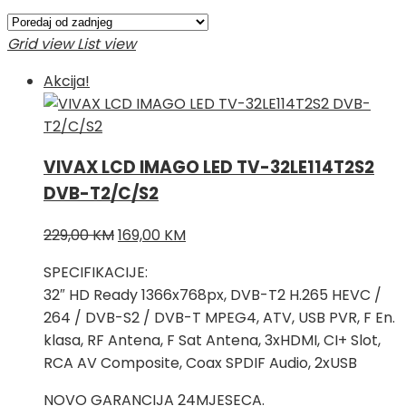
Grid view
List view
Akcija!
VIVAX LCD IMAGO LED TV-32LE114T2S2
DVB-T2/C/S2
Izvorna
Trenutna
229,00
KM
169,00
KM
cijena
cijena
SPECIFIKACIJE:
bila
je:
32″ HD Ready 1366x768px, DVB-T2 H.265 HEVC /
je:
169,00 KM.
264 / DVB-S2 / DVB-T MPEG4, ATV, USB PVR, F En.
229,00 KM.
klasa, RF Antena, F Sat Antena, 3xHDMI, CI+ Slot,
RCA AV Composite, Coax SPDIF Audio, 2xUSB
NOVO GARANCIJA 24MJESECA.