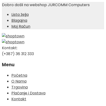
Dobro došli na webshop JURCOMM Computers
Lista želja
Blagajna
Moj Račun
Kontakt:
(+387) 36 312 333
Menu
Skip
Početna
to
O Nama
content
Trgovina
Plaćanje i Dostava
Kontakt