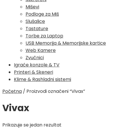
Miševi
Podloge za Miš
Slušalice
Tastature
Torbe za Laptop
USB Memorija & Memorijske kartice
Web Kamere
Zvučnici
Igraće konzole & TV
Printeri & Skeneri
Klime & Rashladni sistemi
Početna
/
Proizvodi označeni “Vivax”
Vivax
Prikazuje se jedan rezultat