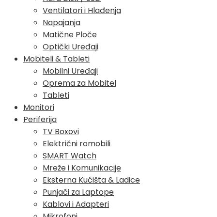
Ventilatori i Hlađenja
Napajanja
Matične Ploče
Optički Uređaji
Mobiteli & Tableti
Mobilni Uređaji
Oprema za Mobitel
Tableti
Monitori
Periferija
TV Boxovi
Električni romobili
SMART Watch
Mreže i Komunikacije
Eksterna Kućišta & Ladice
Punjači za Laptope
Kablovi i Adapteri
Mikrofoni