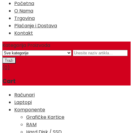
Početna
O Nama
Trgovina
Plaćanje i Dostava
Kontakt
Kategorija Proizvoda
(0)
Cart
Računari
Laptopi
Komponente
Grafičke Kartice
RAM
Hard Disk / SSD