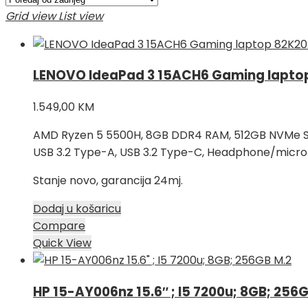
najnovijem
Grid view
List view
LENOVO IdeaPad 3 15ACH6 Gaming lapto
1.549,00
KM
AMD Ryzen 5 5500H, 8GB DDR4 RAM, 512GB NVMe SSD, 
USB 3.2 Type-A, USB 3.2 Type-C, Headphone/microph
Stanje novo, garancija 24mj.
Dodaj u košaricu
Compare
Quick View
HP 15-AY006nz 15.6″ ; I5 7200u; 8GB; 256