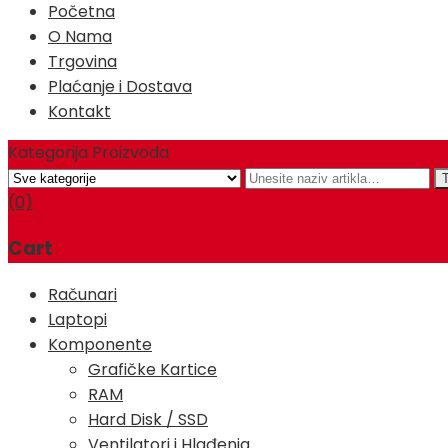
Početna
O Nama
Trgovina
Plaćanje i Dostava
Kontakt
Kategorija Proizvoda
(0)
Cart
Računari
Laptopi
Komponente
Grafičke Kartice
RAM
Hard Disk / SSD
Ventilatori i Hlađenja