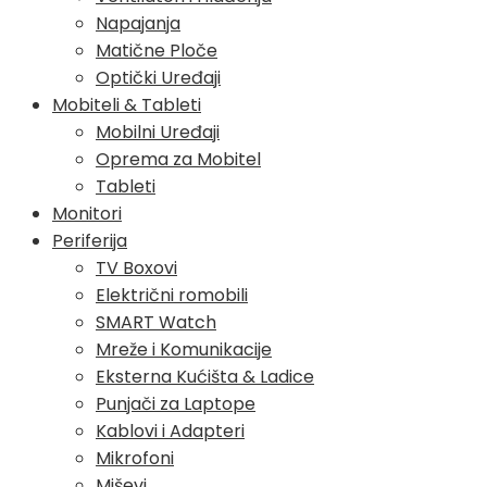
Napajanja
Matične Ploče
Optički Uređaji
Mobiteli & Tableti
Mobilni Uređaji
Oprema za Mobitel
Tableti
Monitori
Periferija
TV Boxovi
Električni romobili
SMART Watch
Mreže i Komunikacije
Eksterna Kućišta & Ladice
Punjači za Laptope
Kablovi i Adapteri
Mikrofoni
Miševi