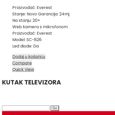
Proizvođač: Everest
Stanje: Novo Garancija: 24mj.
Na stanju: 20+
Web kamera s mikrofonom
Proizvođač: Everest
Model: SC-826
Led diode: Da
Dodaj u košaricu
Compare
Quick View
KUTAK TELEVIZORA
Search
for: