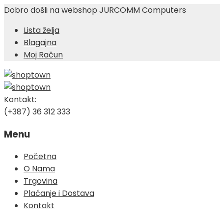
Dobro došli na webshop JURCOMM Computers
Lista želja
Blagajna
Moj Račun
Kontakt:
(+387) 36 312 333
Menu
Skip
Početna
to
O Nama
content
Trgovina
Plaćanje i Dostava
Kontakt