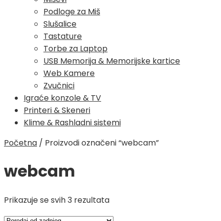
Podloge za Miš
Slušalice
Tastature
Torbe za Laptop
USB Memorija & Memorijske kartice
Web Kamere
Zvučnici
Igraće konzole & TV
Printeri & Skeneri
Klime & Rashladni sistemi
Početna
/
Proizvodi označeni “webcam”
webcam
Poredano
Prikazuje se svih 3 rezultata
po