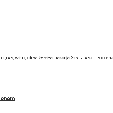
 C ,LAN, Wi-FI, Citac kartica, Baterija 2+h. STANJE: POLOV
ofonom