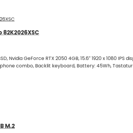
p 82K2026XSC
Nvidia GeForce RTX 2050 4GB, 15.6″ 1920 x 1080 IPS displ
one combo, Backlit keyboard, Battery: 45Wh, Tastatura: l
GB M.2