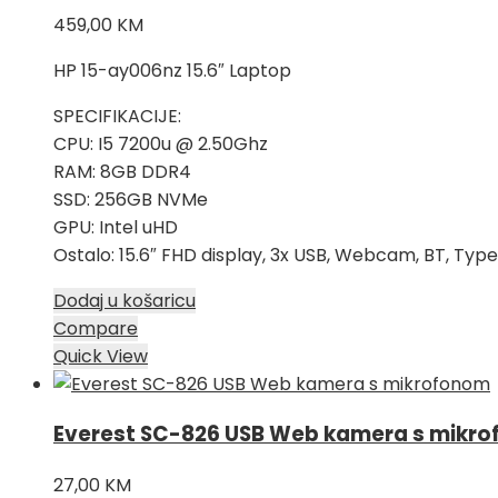
459,00
KM
HP 15-ay006nz 15.6″ Laptop
SPECIFIKACIJE:
CPU: I5 7200u @ 2.50Ghz
RAM: 8GB DDR4
SSD: 256GB NVMe
GPU: Intel uHD
Ostalo: 15.6″ FHD display, 3x USB, Webcam, BT, Type
Dodaj u košaricu
Compare
Quick View
Everest SC-826 USB Web kamera s mikr
27,00
KM