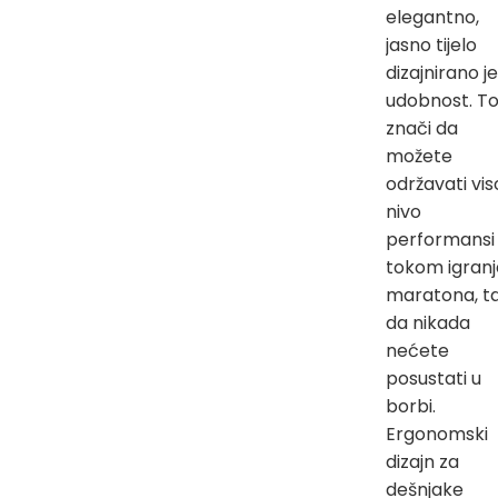
elegantno,
jasno tijelo
dizajnirano j
udobnost. T
znači da
možete
održavati vis
nivo
performansi
tokom igranj
maratona, t
da nikada
nećete
posustati u
borbi.
Ergonomski
dizajn za
dešnjake