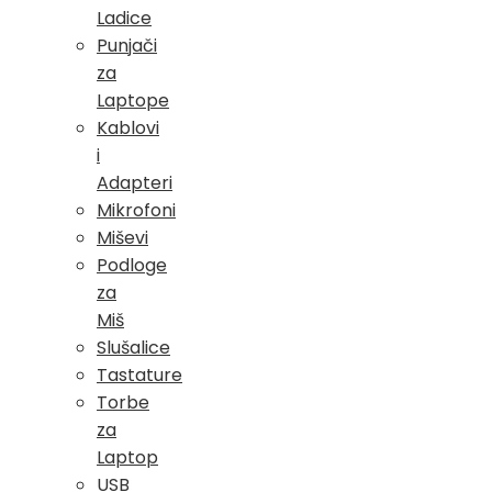
Ladice
Punjači
za
Laptope
Kablovi
i
Adapteri
Mikrofoni
Miševi
Podloge
za
Miš
Slušalice
Tastature
Torbe
za
Laptop
USB