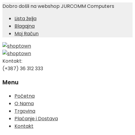
Dobro došli na webshop JURCOMM Computers
Lista želja
Blagajna
Moj Račun
Kontakt:
(+387) 36 312 333
Menu
Skip
Početna
to
O Nama
content
Trgovina
Plaćanje i Dostava
Kontakt