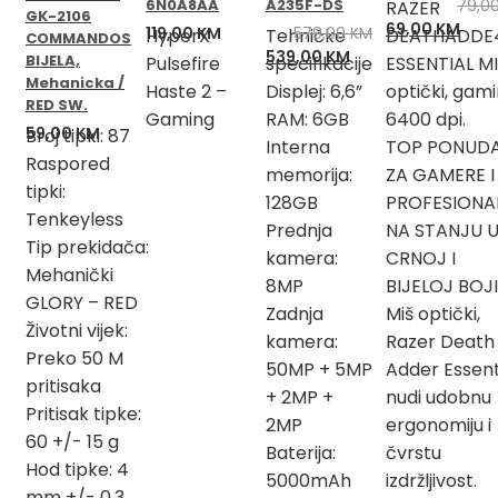
6N0A8AA
A235F-DS
79,0
RAZER
GK-2106
Izvorna
Tren
69,00
KM
119,00
KM
579,00
KM
HyperX
Tehničke
DEATHADDE
COMMANDOS
cijena
cije
Izvorna
Trenutna
539,00
KM
BIJELA,
Pulsefire
specifikacije
ESSENTIAL M
bila
je:
cijena
cijena
Mehanicka /
Haste 2 –
Displej: 6,6”
optički, gami
je:
69,0
bila
je:
RED SW.
Gaming
RAM: 6GB
6400 dpi.
79,00 KM.
je:
539,00 KM.
59,00
KM
Broj tipki: 87
Interna
TOP PONUD
579,00 KM.
Raspored
memorija:
ZA GAMERE I
tipki:
128GB
PROFESIONA
Tenkeyless
Prednja
NA STANJU 
Tip prekidača:
kamera:
CRNOJ I
Mehanički
8MP
BIJELOJ BOJI
GLORY – RED
Zadnja
Miš optički,
Životni vijek:
kamera:
Razer Death
Preko 50 M
50MP + 5MP
Adder Essenti
pritisaka
+ 2MP +
nudi udobnu
Pritisak tipke:
2MP
ergonomiju i
60 +/- 15 g
Baterija:
čvrstu
Hod tipke: 4
5000mAh
izdržljivost.
mm +/- 0.3