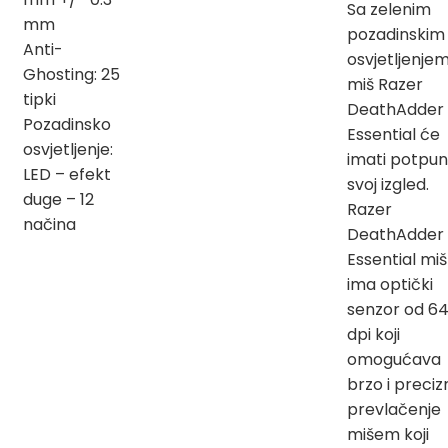
Sa zelenim
mm
pozadinskim
Anti-
osvjetljenjem
Ghosting: 25
miš Razer
tipki
DeathAdder
Pozadinsko
Essential će
osvjetljenje:
imati potpu
LED – efekt
svoj izgled.
duge – 12
Razer
načina
DeathAdder
Essential miš
ima optički
senzor od 6
dpi koji
omogućava
brzo i preciz
prevlačenje
mišem koji