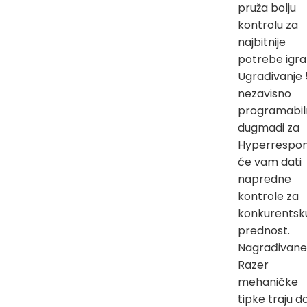
pruža bolju
kontrolu za
najbitnije
potrebe igra
Ugrađivanje 
nezavisno
programabil
dugmadi za
Hyperrespon
će vam dati
napredne
kontrole za
konkurentsk
prednost.
Nagrađivane
Razer
mehaničke
tipke traju d