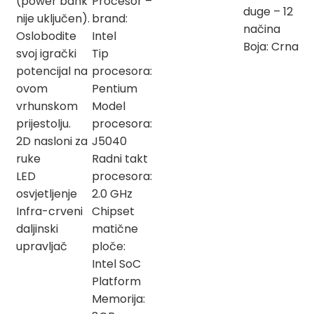
(power bank
Procesor –
duge – 12
nije uključen).
brand:
načina
Oslobodite
Intel
Boja: Crna
svoj igrački
Tip
potencijal na
procesora:
ovom
Pentium
vrhunskom
Model
prijestolju.
procesora:
2D nasloni za
J5040
ruke
Radni takt
LED
procesora:
osvjetljenje
2.0 GHz
Infra-crveni
Chipset
daljinski
matične
upravljač
ploče:
Intel SoC
Platform
Memorija: