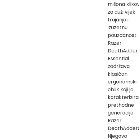
miliona kliko
za duži vijek
trajanja i
izuzetnu
pouzdanost.
Razer
DeathAdder
Essential
zadržava
klasičan
ergonomski
oblik koji je
karakterizir
prethodne
generacije
Razer
DeathAddera
Njegovo