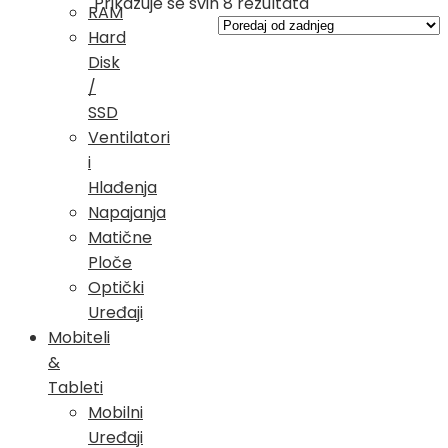
Poredano
Prikazuje se svih 8 rezultata
RAM
po
Hard
najnovijem
Disk
/
SSD
Ventilatori
i
Hlađenja
Napajanja
Matične
Ploče
Optički
Uređaji
Mobiteli
&
Tableti
Mobilni
Uređaji