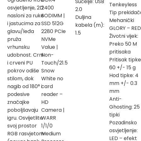
Sučelje: USB
Tenkeyless
osvjetljenje, 2D
2400
2.0
Tip prekidač
nasloni za ruke
SODIMM |
Duljina
Mehanički
i jastucima za
SSD 512G
kabela (m):
GLORY – RED
glavu/leđa
2280 PCIe
1.5
Životni vijek:
pruža
NVMe
Preko 50 M
vrhunsku
Value |
pritisaka
udobnost. Crni
Non-
Pritisak tipke
i crveni PU
Touch/21.5
60 +/- 15 g
pokrov odiše
Snow
Hod tipke: 4
stilom, dok
White no
mm +/- 0.3
nagib od 180° i
card
mm
podesive
reader –
Anti-
značajke
HD
Ghosting: 25
poboljšavaju
Camera |
tipki
igru. Osvijetlite
WARR
Pozadinsko
svoj prostor
1/1/0
osvjetljenje:
RGB rasvjetom
Medium
LED – efekt