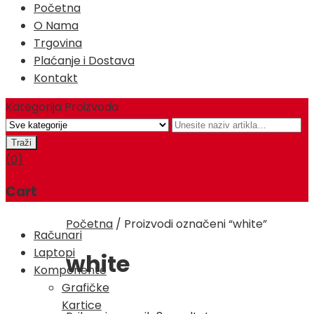
Početna
O Nama
Trgovina
Plaćanje i Dostava
Kontakt
Kategorija Proizvoda
(0)
Cart
Početna
/
Proizvodi označeni “white”
Računari
Laptopi
white
Komponente
Grafičke
Kartice