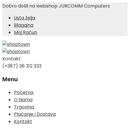
Dobro došli na webshop JURCOMM Computers
Lista želja
Blagajna
Moj Račun
Kontakt:
(+387) 36 312 333
Menu
Skip
Početna
to
O Nama
content
Trgovina
Plaćanje i Dostava
Kontakt