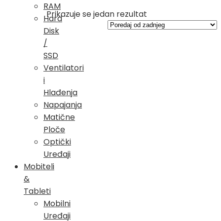
RAM
Prikazuje se jedan rezultat
Hard
Disk
/
SSD
Ventilatori
i
Hlađenja
Napajanja
Matične
Ploče
Optički
Uređaji
Mobiteli
&
Tableti
Mobilni
Uređaji