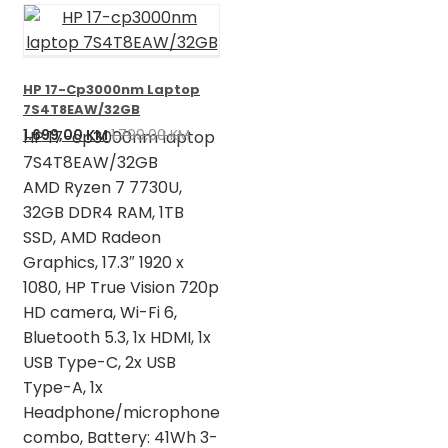
HP 17-Cp3000nm Laptop
7S4T8EAW/32GB
Izvorna
Trenutna
1.699,00
KM
1.799,00
KM
HP 17-cp3000nm laptop
cijena
cijena
7S4T8EAW/32GB
bila
je:
AMD Ryzen 7 7730U,
je:
1.699,00 KM.
32GB DDR4 RAM, 1TB
1.799,00 KM.
SSD, AMD Radeon
Graphics, 17.3″ 1920 x
1080, HP True Vision 720p
HD camera, Wi-Fi 6,
Bluetooth 5.3, 1x HDMI, 1x
USB Type-C, 2x USB
Type-A, 1x
Headphone/microphone
combo, Battery: 41Wh 3-