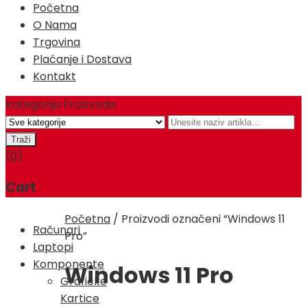
Početna
O Nama
Trgovina
Plaćanje i Dostava
Kontakt
Kategorija Proizvoda
(0)
Cart
Početna
/
Proizvodi označeni “Windows 11
Računari
Pro”
Laptopi
Komponente
Windows 11 Pro
Grafičke
Kartice