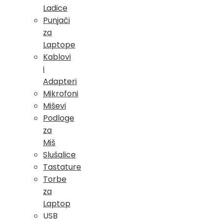
Ladice
Punjači
za
Laptope
Kablovi
i
Adapteri
Mikrofoni
Miševi
Podloge
za
Miš
Slušalice
Tastature
Torbe
za
Laptop
USB