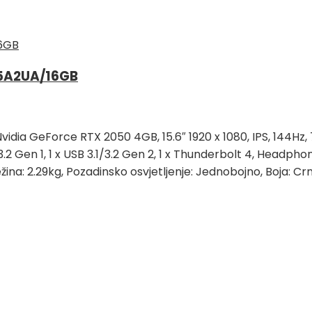
45A2UA/16GB
ia GeForce RTX 2050 4GB, 15.6″ 1920 x 1080, IPS, 144Hz, 7
.1/3.2 Gen 1, 1 x USB 3.1/3.2 Gen 2, 1 x Thunderbolt 4, Hea
ežina: 2.29kg, Pozadinsko osvjetljenje: Jednobojno, Boja: Cr