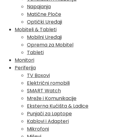
Napajanja
Matične Ploče
Optički Uređaji
Mobiteli & Tableti
Mobilni Uređaji
Oprema za Mobitel
Tableti
Monitori
Periferija
TV Boxovi
Električni romobili
SMART Watch
Mreže i Komunikacije
Eksterna Kućišta & Ladice
Punjači za Laptope
Kablovi i Adapteri
Mikrofoni
Miševi