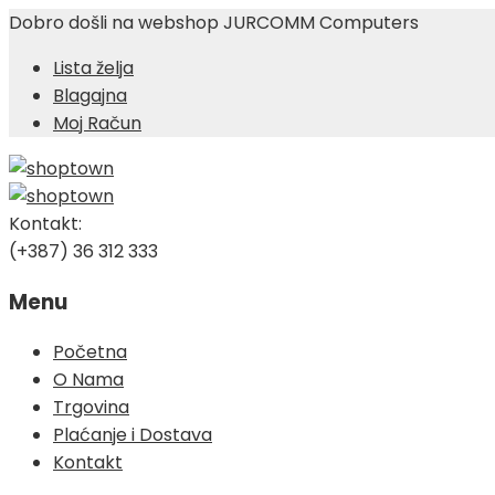
Dobro došli na webshop JURCOMM Computers
Lista želja
Blagajna
Moj Račun
Kontakt:
(+387) 36 312 333
Menu
Skip
Početna
to
O Nama
content
Trgovina
Plaćanje i Dostava
Kontakt