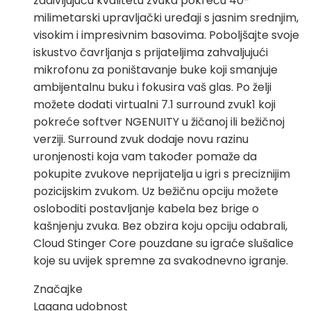
zadivljujuću kvalitetu zvuka pokreću 40-
milimetarski upravljački uređaji s jasnim srednjim,
visokim i impresivnim basovima. Poboljšajte svoje
iskustvo čavrljanja s prijateljima zahvaljujući
mikrofonu za poništavanje buke koji smanjuje
ambijentalnu buku i fokusira vaš glas. Po želji
možete dodati virtualni 7.1 surround zvuk1 koji
pokreće softver NGENUITY u žičanoj ili bežičnoj
verziji. Surround zvuk dodaje novu razinu
uronjenosti koja vam također pomaže da
pokupite zvukove neprijatelja u igri s preciznijim
pozicijskim zvukom. Uz bežičnu opciju možete
osloboditi postavljanje kabela bez brige o
kašnjenju zvuka. Bez obzira koju opciju odabrali,
Cloud Stinger Core pouzdane su igraće slušalice
koje su uvijek spremne za svakodnevno igranje.
Značajke
Lagana udobnost