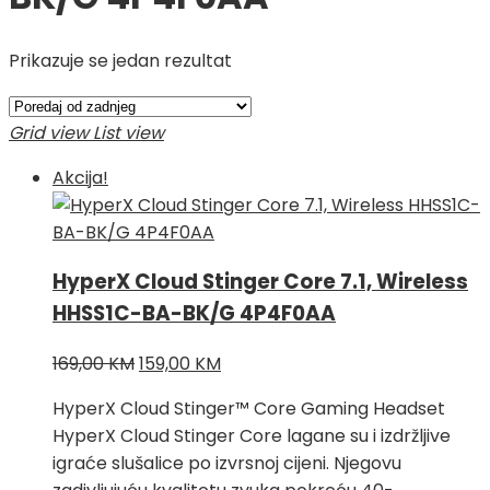
Prikazuje se jedan rezultat
Grid view
List view
Akcija!
HyperX Cloud Stinger Core 7.1, Wireless
HHSS1C-BA-BK/G 4P4F0AA
Izvorna
Trenutna
169,00
KM
159,00
KM
cijena
cijena
HyperX Cloud Stinger™ Core Gaming Headset
bila
je:
HyperX Cloud Stinger Core lagane su i izdržljive
je:
159,00 KM.
igraće slušalice po izvrsnoj cijeni. Njegovu
169,00 KM.