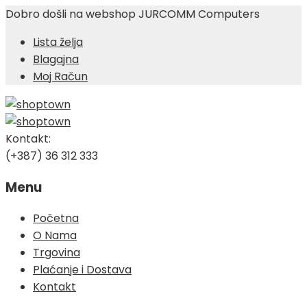
Dobro došli na webshop JURCOMM Computers
Lista želja
Blagajna
Moj Račun
Kontakt:
(+387) 36 312 333
Menu
Skip
Početna
to
O Nama
content
Trgovina
Plaćanje i Dostava
Kontakt