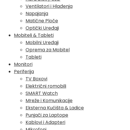
Ventilatori i Hlađenja
Napajanja
Matične Ploče
Optički Uređaji
Mobiteli & Tableti
Mobilni Uređaji
Oprema za Mobitel
Tableti
Monitori
Periferija
TV Boxovi
Električni romobili
SMART Watch
Mreže i Komunikacije
Eksterna Kućišta & Ladice
Punjači za Laptope
Kablovi i Adapteri
Mikrofoni