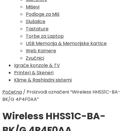
Miševi
Podloge za Miš
Slušalice
Tastature
Torbe za Laptop
USB Memorija & Memorijske kartice
Web Kamere
Zvučnici
Igraće konzole & TV
Printeri & Skeneri
Klime & Rashladni sistemi
Početna
/
Proizvodi označeni “Wireless HHSS1C-BA-
BK/G 4P4F0AA”
Wireless HHSS1C-BA-
BK/G 4P4F0AA