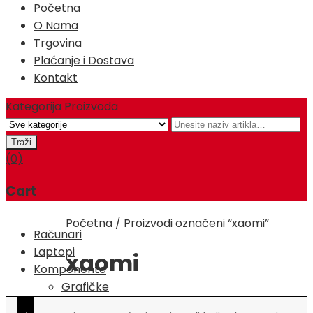
Početna
O Nama
Trgovina
Plaćanje i Dostava
Kontakt
Kategorija Proizvoda
(0)
Cart
Početna
/
Proizvodi označeni “xaomi”
Računari
Laptopi
xaomi
Komponente
Grafičke
Kartice