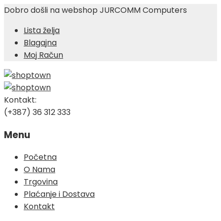
Dobro došli na webshop JURCOMM Computers
Lista želja
Blagajna
Moj Račun
Kontakt:
(+387) 36 312 333
Menu
Skip
Početna
to
O Nama
content
Trgovina
Plaćanje i Dostava
Kontakt