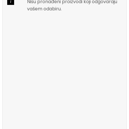
Nisu pronađeni proizvodi koji odgovaraju
RAM
vašem odabiru.
Hard
Disk
/
SSD
Ventilatori
i
Hlađenja
Napajanja
Matične
Ploče
Optički
Uređaji
Mobiteli
&
Tableti
Mobilni
Uređaji