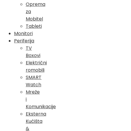
Oprema
za
Mobitel
Tableti
Monitori
Periferija
TV
Boxovi
Električni
romobili
SMART
Watch
Mreže
i
Komunikacije
Eksterna
Kućišta
&