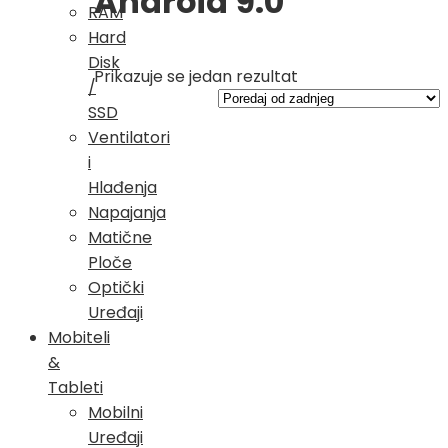
Android 9.0
RAM
Hard
Disk
Prikazuje se jedan rezultat
/
SSD
Ventilatori
i
Hlađenja
Napajanja
Matične
Ploče
Optički
Uređaji
Mobiteli
&
Tableti
Mobilni
Uređaji