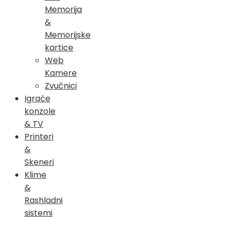
Memorija
&
Memorijske
kartice
Web
Kamere
Zvučnici
Igraće
konzole
& TV
Printeri
&
Skeneri
Klime
&
Rashladni
sistemi