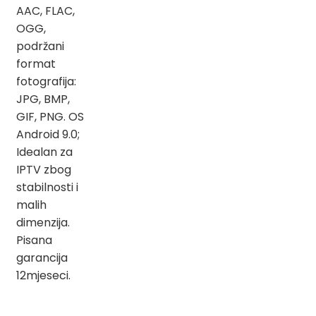
AAC, FLAC,
OGG,
podržani
format
fotografija:
JPG, BMP,
GIF, PNG. OS
Android 9.0;
Idealan za
IPTV zbog
stabilnosti i
malih
dimenzija.
Pisana
garancija
12mjeseci.