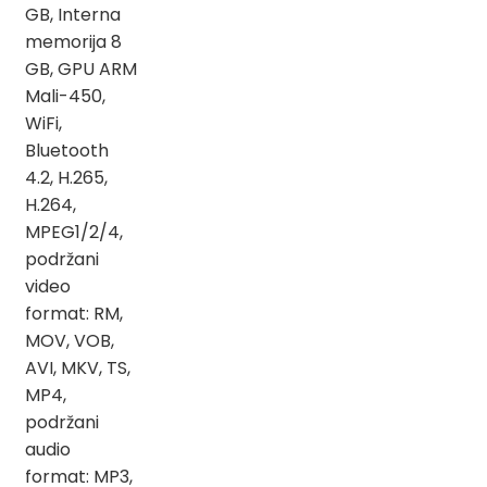
GB, Interna
memorija 8
GB, GPU ARM
Mali-450,
WiFi,
Bluetooth
4.2, H.265,
H.264,
MPEG1/2/4,
podržani
video
format: RM,
MOV, VOB,
AVI, MKV, TS,
MP4,
podržani
audio
format: MP3,