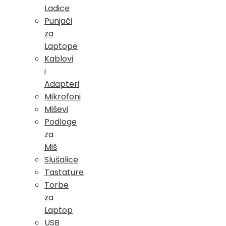
Ladice
Punjači
za
Laptope
Kablovi
i
Adapteri
Mikrofoni
Miševi
Podloge
za
Miš
Slušalice
Tastature
Torbe
za
Laptop
USB