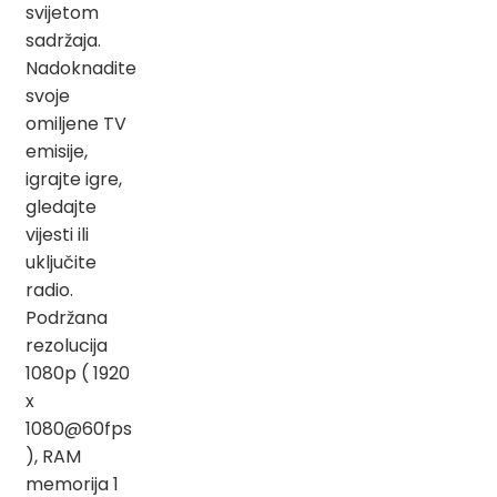
svijetom
sadržaja.
Nadoknadite
svoje
omiljene TV
emisije,
igrajte igre,
gledajte
vijesti ili
uključite
radio.
Podržana
rezolucija
1080p ( 1920
x
1080@60fps
), RAM
memorija 1