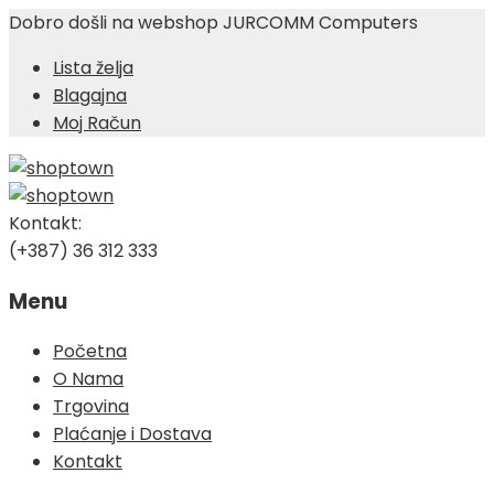
Dobro došli na webshop JURCOMM Computers
Lista želja
Blagajna
Moj Račun
Kontakt:
(+387) 36 312 333
Menu
Skip
Početna
to
O Nama
content
Trgovina
Plaćanje i Dostava
Kontakt