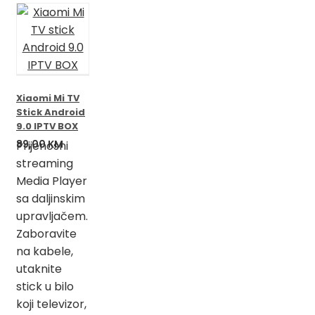
Xiaomi Mi TV
Stick Android
9.0 IPTV BOX
89,00
KM
Prijenosni
streaming
Media Player
sa daljinskim
upravljačem.
Zaboravite
na kabele,
utaknite
stick u bilo
koji televizor,