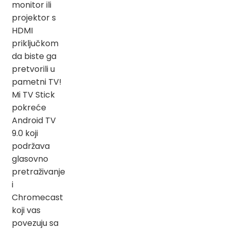
monitor ili
projektor s
HDMI
priključkom
da biste ga
pretvorili u
pametni TV!
Mi TV Stick
pokreće
Android TV
9.0 koji
podržava
glasovno
pretraživanje
i
Chromecast
koji vas
povezuju sa