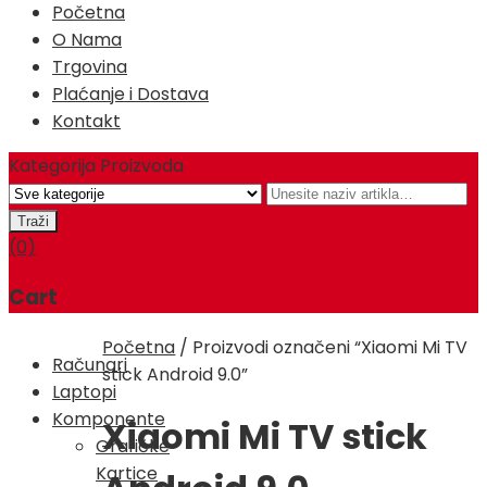
Početna
O Nama
Trgovina
Plaćanje i Dostava
Kontakt
Kategorija Proizvoda
(0)
Cart
Početna
/
Proizvodi označeni “Xiaomi Mi TV
Računari
stick Android 9.0”
Laptopi
Komponente
Xiaomi Mi TV stick
Grafičke
Kartice