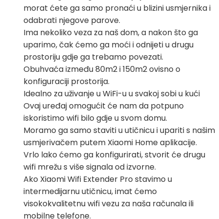
morat ćete ga samo pronaći u blizini usmjernika i
odabrati njegove parove.
Ima nekoliko veza za naš dom, a nakon što ga
uparimo, čak ćemo ga moći i odnijeti u drugu
prostoriju gdje ga trebamo povezati.
Obuhvaća između 80m2 i 150m2 ovisno o
konfiguraciji prostorija.
Idealno za uživanje u WiFi-u u svakoj sobi u kući
Ovaj uređaj omogućit će nam da potpuno
iskoristimo wifi bilo gdje u svom domu.
Moramo ga samo staviti u utičnicu i upariti s našim
usmjerivačem putem Xiaomi Home aplikacije.
Vrlo lako ćemo ga konfigurirati, stvorit će drugu
wifi mrežu s više signala od izvorne.
Ako Xiaomi Wifi Extender Pro stavimo u
intermedijarnu utičnicu, imat ćemo
visokokvalitetnu wifi vezu za naša računala ili
mobilne telefone.