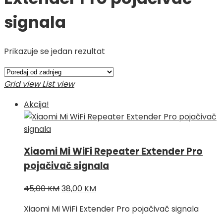
signala
Prikazuje se jedan rezultat
Grid view
List view
Akcija!
Xiaomi Mi WiFi Repeater Extender Pro
pojačivač signala
Izvorna
Trenutna
45,00
KM
38,00
KM
cijena
cijena
Xiaomi Mi WiFi Extender Pro pojačivač signala
bila
je: