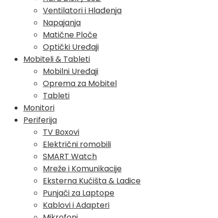
Ventilatori i Hlađenja
Napajanja
Matične Ploče
Optički Uređaji
Mobiteli & Tableti
Mobilni Uređaji
Oprema za Mobitel
Tableti
Monitori
Periferija
TV Boxovi
Električni romobili
SMART Watch
Mreže i Komunikacije
Eksterna Kućišta & Ladice
Punjači za Laptope
Kablovi i Adapteri
Mikrofoni