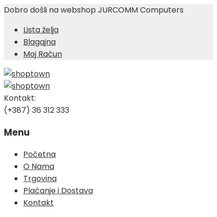
Dobro došli na webshop JURCOMM Computers
Lista želja
Blagajna
Moj Račun
Kontakt:
(+387) 36 312 333
Menu
Skip
Početna
to
O Nama
content
Trgovina
Plaćanje i Dostava
Kontakt