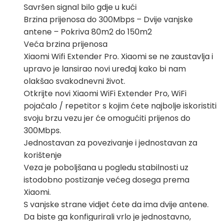
je:
38,00 KM.
Savršen signal bilo gdje u kući
45,00 KM.
Brzina prijenosa do 300Mbps – Dvije vanjske
antene – Pokriva 80m2 do 150m2
Veća brzina prijenosa
Xiaomi Wifi Extender Pro. Xiaomi se ne zaustavlja i
upravo je lansirao novi uređaj kako bi nam
olakšao svakodnevni život.
Otkrijte novi Xiaomi WiFi Extender Pro, WiFi
pojačalo / repetitor s kojim ćete najbolje iskoristiti
svoju brzu vezu jer će omogućiti prijenos do
300Mbps.
Jednostavan za povezivanje i jednostavan za
korištenje
Veza je poboljšana u pogledu stabilnosti uz
istodobno postizanje većeg dosega prema
Xiaomi.
S vanjske strane vidjet ćete da ima dvije antene.
Da biste ga konfigurirali vrlo je jednostavno,