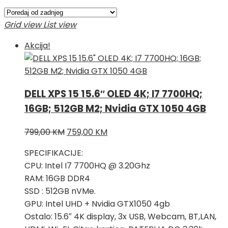
Grid view
List view
Akcija!
DELL XPS 15 15.6″ OLED 4K; I7 7700HQ;
16GB; 512GB M2; Nvidia GTX 1050 4GB
Izvorna
Trenutna
799,00
KM
759,00
KM
cijena
cijena
SPECIFIKACIJE:
bila
je:
CPU: Intel I7 7700HQ @ 3.20Ghz
je:
759,00 KM.
RAM: 16GB DDR4
799,00 KM.
SSD : 512GB nVMe.
GPU: Intel UHD + Nvidia GTX1050 4gb
Ostalo: 15.6″ 4K display, 3x USB, Webcam, BT,LAN,