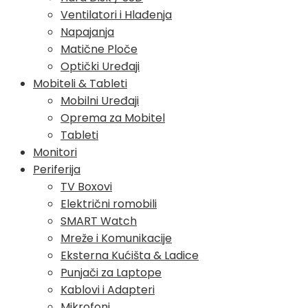
Ventilatori i Hlađenja
Napajanja
Matične Ploče
Optički Uređaji
Mobiteli & Tableti
Mobilni Uređaji
Oprema za Mobitel
Tableti
Monitori
Periferija
TV Boxovi
Električni romobili
SMART Watch
Mreže i Komunikacije
Eksterna Kućišta & Ladice
Punjači za Laptope
Kablovi i Adapteri
Mikrofoni