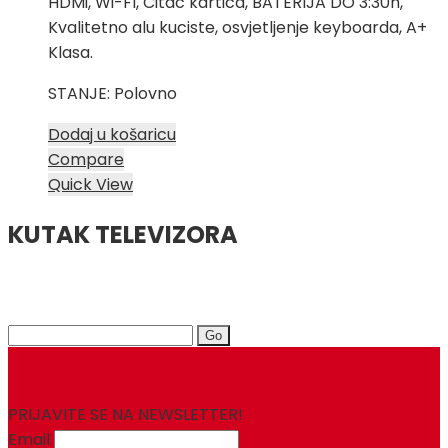
HDMi, Wi-FI, Citac kartica, BATERIJA DO 3:30h,
Kvalitetno alu kuciste, osvjetljenje keyboarda, A+
Klasa.
STANJE: Polovno
Dodaj u košaricu
Compare
Quick View
KUTAK TELEVIZORA
Search
for:
PRIJAVITE SE NA NEWSLETTER!
Email