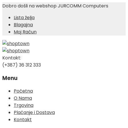
Dobro došli na webshop JURCOMM Computers
Lista želja
Blagajna
Moj Račun
Kontakt:
(+387) 36 312 333
Menu
Skip
Početna
to
O Nama
content
Trgovina
Plaćanje i Dostava
Kontakt