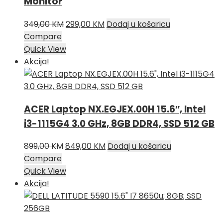
Monitor
Izvorna
Trenutna
349,00
KM
299,00
KM
Dodaj u košaricu
cijena
cijena
Compare
bila
je:
Quick View
je:
299,00 KM.
Akcija!
349,00 KM.
ACER Laptop NX.EGJEX.00H 15.6″, Intel
i3-1115G4 3.0 GHz, 8GB DDR4, SSD 512 GB
Izvorna
Trenutna
899,00
KM
849,00
KM
Dodaj u košaricu
cijena
cijena
Compare
bila
je:
Quick View
je:
849,00 KM.
Akcija!
899,00 KM.