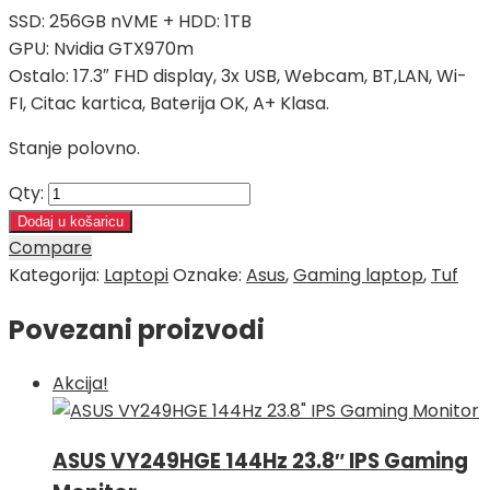
SSD: 256GB nVME + HDD: 1TB
GPU: Nvidia GTX970m
Ostalo: 17.3″ FHD display, 3x USB, Webcam, BT,LAN, Wi-
FI, Citac kartica, Baterija OK, A+ Klasa.
Stanje polovno.
Qty:
Dodaj u košaricu
Compare
Kategorija:
Laptopi
Oznake:
Asus
,
Gaming laptop
,
Tuf
Povezani proizvodi
Akcija!
ASUS VY249HGE 144Hz 23.8″ IPS Gaming