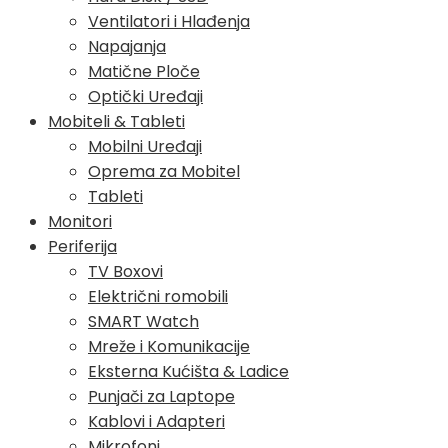
Ventilatori i Hlađenja
Napajanja
Matične Ploče
Optički Uređaji
Mobiteli & Tableti
Mobilni Uređaji
Oprema za Mobitel
Tableti
Monitori
Periferija
TV Boxovi
Električni romobili
SMART Watch
Mreže i Komunikacije
Eksterna Kućišta & Ladice
Punjači za Laptope
Kablovi i Adapteri
Mikrofoni