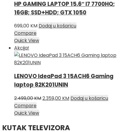
HP GAMING LAPTOP 15.6″ I7 7700HQ;
16GB; SSD+HDD; GTX 1050
699,00
KM
Dodaj u košaricu
Compare
Quick View
Akcija!
LENOVO IdeaPad 3 15ACH6 Gaming
laptop 82K201UNIN
Izvorna
Trenutna
2.499,00
KM
2.359,00
KM
Dodaj u košaricu
cijena
cijena
Compare
bila
je:
Quick View
je:
2.359,00 KM.
KUTAK TELEVIZORA
2.499,00 KM.