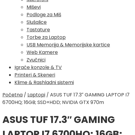
Miševi
Podloge za Miš
Slušalice
Tastature
Torbe za Laptop
USB Memorija & Memorijske kartice
Web Kamere
Zvučnici
Igraće konzole & TV
Printeri & Skeneri
Klime & Rashladni sistemi
Početna
/
Laptopi
/
ASUS TUF 17.3″ GAMING LAPTOP I7
6700HQ; 16GB; SSD+HDD; NVIDIA GTX 970m
ASUS TUF 17.3″ GAMING
LAPTOP I7 6700HQ; 16GB;