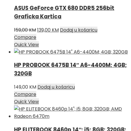
ASUS GeForce GTX 680 DDR5 256bit
Graficka Kartica
Izvorna
Trenutna
159,00
KM
139,00
KM
Dodaj u košaricu
cijena
cijena
Compare
bila
je:
Quick View
je:
139,00 KM.
159,00 KM.
HP PROBOOK 6475B 14″ A6-4400M; 4GB;
320GB
149,00
KM
Dodaj u košaricu
Compare
Quick View
HP ELITEBOOK 8460p 14″; i5; 8GB; 320GB;