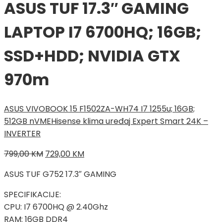
ASUS TUF 17.3″ GAMING
LAPTOP I7 6700HQ; 16GB;
SSD+HDD; NVIDIA GTX
970m
ASUS VIVOBOOK 15 F1502ZA-WH74 I7 1255u; 16GB;
512GB nVME
Hisense klima uređaj Expert Smart 24K –
INVERTER
Izvorna
Trenutna
799,00
KM
729,00
KM
cijena
cijena
ASUS TUF G752 17.3″ GAMING
bila
je:
je:
729,00 KM.
SPECIFIKACIJE:
799,00 KM.
CPU: I7 6700HQ @ 2.40Ghz
RAM: 16GB DDR4