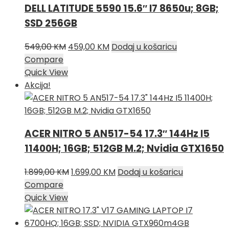
DELL LATITUDE 5590 15.6″ I7 8650u; 8GB;
SSD 256GB
Izvorna
Trenutna
549,00
KM
459,00
KM
Dodaj u košaricu
cijena
cijena
Compare
bila
je:
Quick View
je:
459,00 KM.
Akcija!
549,00 KM.
ACER NITRO 5 AN517-54 17.3″ 144Hz I5
11400H; 16GB; 512GB M.2; Nvidia GTX1650
Izvorna
Trenutna
1.899,00
KM
1.699,00
KM
Dodaj u košaricu
cijena
cijena
Compare
bila
je:
Quick View
je:
1.699,00 KM.
1.899,00 KM.