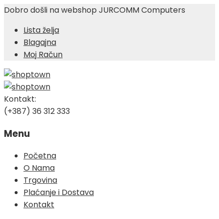
Dobro došli na webshop JURCOMM Computers
Lista želja
Blagajna
Moj Račun
Kontakt:
(+387) 36 312 333
Menu
Skip
Početna
to
O Nama
content
Trgovina
Plaćanje i Dostava
Kontakt