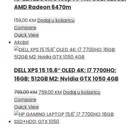
AMD Radeon 6470m
159,00
KM
Dodaj u košaricu
Compare
Quick View
Akcija!
DELL XPS 15 15.6″ OLED 4K; I7 7700HQ;
16GB; 512GB M2; Nvidia GTX 1050 4GB
Izvorna
Trenutna
799,00
KM
759,00
KM
Dodaj u košaricu
cijena
cijena
Compare
bila
je:
Quick View
je:
759,00 KM.
799,00 KM.