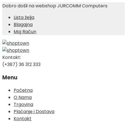
Dobro došli na webshop JURCOMM Computers
Lista želja
Blagajna
Moj Račun
Kontakt:
(+387) 36 312 333
Menu
Skip
Početna
to
O Nama
content
Trgovina
Plaćanje i Dostava
Kontakt