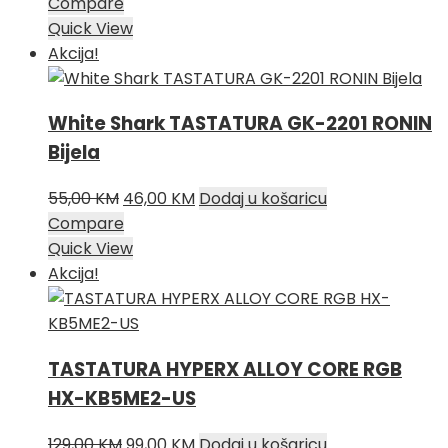
Compare
Quick View
Akcija!
White Shark TASTATURA GK-2201 RONIN
Bijela
Izvorna
Trenutna
55,00
KM
46,00
KM
Dodaj u košaricu
cijena
cijena
Compare
bila
je:
Quick View
je:
46,00 KM.
Akcija!
55,00 KM.
TASTATURA HYPERX ALLOY CORE RGB
HX-KB5ME2-US
Izvorna
Trenutna
129,00
KM
99,00
KM
Dodaj u košaricu