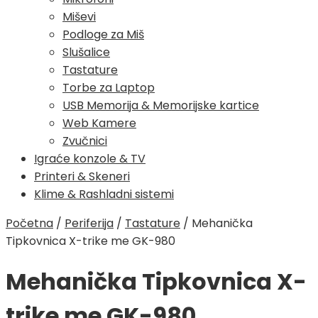
Miševi
Podloge za Miš
Slušalice
Tastature
Torbe za Laptop
USB Memorija & Memorijske kartice
Web Kamere
Zvučnici
Igraće konzole & TV
Printeri & Skeneri
Klime & Rashladni sistemi
Početna
/
Periferija
/
Tastature
/
Mehanička
Tipkovnica X-trike me GK-980
Mehanička Tipkovnica X-
trike me GK-980