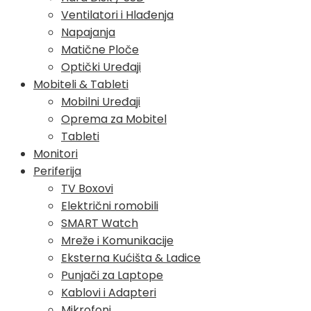
Ventilatori i Hlađenja
Napajanja
Matične Ploče
Optički Uređaji
Mobiteli & Tableti
Mobilni Uređaji
Oprema za Mobitel
Tableti
Monitori
Periferija
TV Boxovi
Električni romobili
SMART Watch
Mreže i Komunikacije
Eksterna Kućišta & Ladice
Punjači za Laptope
Kablovi i Adapteri
Mikrofoni