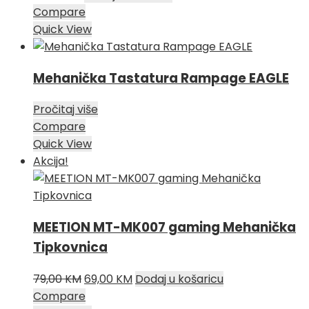
Compare
Quick View
Mehanička Tastatura Rampage EAGLE
Pročitaj više
Compare
Quick View
Akcija!
MEETION MT-MK007 gaming Mehanička
Tipkovnica
Izvorna
Trenutna
79,00
KM
69,00
KM
Dodaj u košaricu
cijena
cijena
Compare