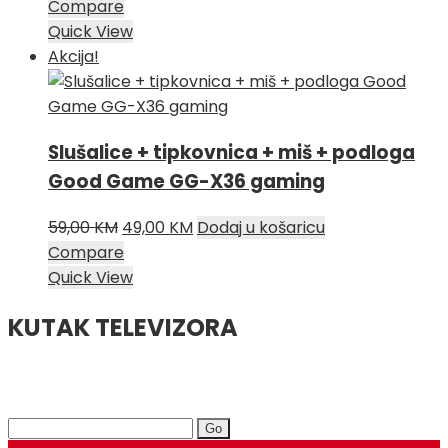
cijena
cijena
Compare
bila
je:
Quick View
je:
49,00 KM.
Akcija!
55,00 KM.
Slušalice + tipkovnica + miš + podloga
Good Game GG-X36 gaming
Izvorna
Trenutna
59,00
KM
49,00
KM
Dodaj u košaricu
cijena
cijena
Compare
bila
je:
Quick View
je:
49,00 KM.
KUTAK TELEVIZORA
59,00 KM.
Search