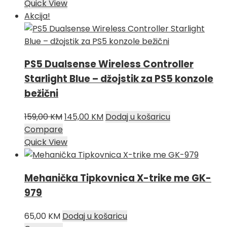
bila
je:
Quick View
je:
69,00 KM.
Akcija!
79,00 KM.
PS5 Dualsense Wireless Controller
Starlight Blue – džojstik za PS5 konzole
bežični
Izvorna
Trenutna
159,00
KM
145,00
KM
Dodaj u košaricu
cijena
cijena
Compare
bila
je:
Quick View
je:
145,00 KM.
159,00 KM.
Mehanička Tipkovnica X-trike me GK-
979
65,00
KM
Dodaj u košaricu