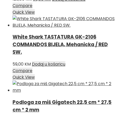
cijena
cijena
Compare
bila
je:
Quick View
je:
99,00 KM.
129,00 KM.
White Shark TASTATURA GK-2106
COMMANDOS BIJELA, Mehanicka / RED
SW.
59,00
KM
Dodaj u košaricu
Compare
Quick View
Podloga za miš Gigatech 22,5 cm * 27,5
cm * 2 mm