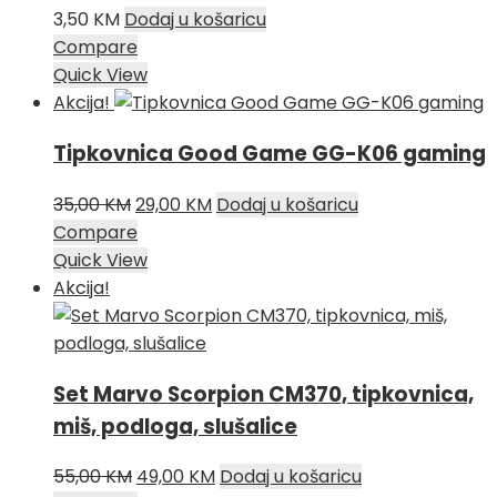
3,50
KM
Dodaj u košaricu
Compare
Quick View
Akcija!
Tipkovnica Good Game GG-K06 gaming
Izvorna
Trenutna
35,00
KM
29,00
KM
Dodaj u košaricu
cijena
cijena
Compare
bila
je:
Quick View
je:
29,00 KM.
Akcija!
35,00 KM.
Set Marvo Scorpion CM370, tipkovnica,
miš, podloga, slušalice
Izvorna
Trenutna
55,00
KM
49,00
KM
Dodaj u košaricu