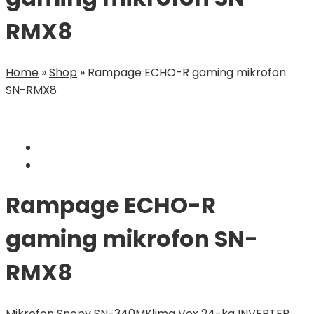
RMX8
Home
»
Shop
»
Rampage ECHO-R gaming mikrofon
SN-RMX8
Rampage ECHO-R
gaming mikrofon SN-
RMX8
Mikrofon Snopy SN-340M
Klima Vox 24-ka INVERTER