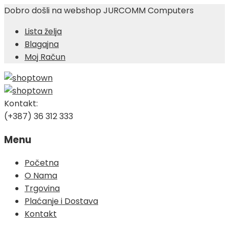
Dobro došli na webshop JURCOMM Computers
Lista želja
Blagajna
Moj Račun
Kontakt:
(+387) 36 312 333
Menu
Skip
Početna
to
O Nama
content
Trgovina
Plaćanje i Dostava
Kontakt