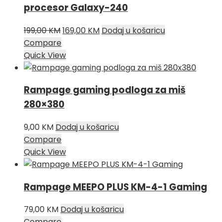
procesor Galaxy-240
Izvorna
Trenutna
199,00
KM
169,00
KM
Dodaj u košaricu
cijena
cijena
Compare
bila
je:
Quick View
je:
169,00 KM.
199,00 KM.
Rampage gaming podloga za miš
280×380
9,00
KM
Dodaj u košaricu
Compare
Quick View
Rampage MEEPO PLUS KM-4-1 Gaming
79,00
KM
Dodaj u košaricu
Compare