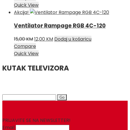
Quick View
Akcija!
Ventilator Rampage RGB 4C-120
Izvorna
Trenutna
15,00
KM
12,00
KM
Dodaj u košaricu
cijena
cijena
Compare
bila
je:
Quick View
je:
12,00 KM.
KUTAK TELEVIZORA
15,00 KM.
Search
for:
PRIJAVITE SE NA NEWSLETTER!
Email