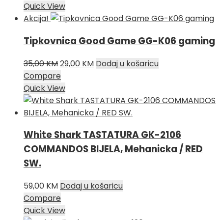
bila
je:
Quick View
je:
69,00 KM.
Akcija!
79,00 KM.
Tipkovnica Good Game GG-K06 gaming
Izvorna
Trenutna
35,00
KM
29,00
KM
Dodaj u košaricu
cijena
cijena
Compare
bila
je:
Quick View
je:
29,00 KM.
35,00 KM.
White Shark TASTATURA GK-2106
COMMANDOS BIJELA, Mehanicka / RED
SW.
59,00
KM
Dodaj u košaricu
Compare
Quick View