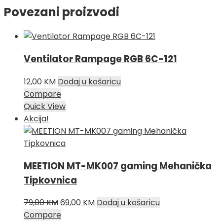
Povezani proizvodi
Ventilator Rampage RGB 6C-121
12,00
KM
Dodaj u košaricu
Compare
Quick View
Akcija!
MEETION MT-MK007 gaming Mehanička
Tipkovnica
Izvorna
Trenutna
79,00
KM
69,00
KM
Dodaj u košaricu
cijena
cijena
Compare