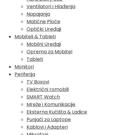
Ventilatori i Hlađenja
Napajanja
Matične Ploče
Optički Uređaji
Mobiteli & Tableti
Mobilni Uređaji
Oprema za Mobitel
Tableti
Monitori
Periferija
TV Boxovi
Električni romobili
SMART Watch
Mreže i Komunikacije
Eksterna Kućišta & Ladice
Punjači za Laptope
Kablovi i Adapteri
Mikrofoni