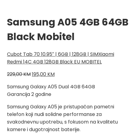
Samsung A05 4GB 64GB
Black Mobitel
Cubot Tab 70 10.95″ | 6GB | 128GB | SIM
Xiaomi
Redmi 14C 4GB 128GB Black EU MOBITEL
Izvorna
Trenutna
229,00
KM
195,00
KM
cijena
cijena
Samsung Galaxy A05 Dual 4GB 64GB
bila
je:
Garancija 2 godine
je:
195,00 KM.
229,00 KM.
Samsung Galaxy A05 je pristupačan pametni
telefon koji nudi solidne performanse za
svakodnevnu upotrebu, s fokusom na kvalitetu
kamere i dugotrajnost baterije.