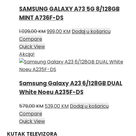
SAMSUNG GALAXY A73 5G 8/128GB
MINT A736F-DS
Izvorna
Trenutna
1.029,00
KM
999,00
KM
Dodaj u košaricu
cijena
cijena
Compare
bila
je:
Quick View
je:
999,00 KM.
Akcija!
1.029,00 KM.
Samsung Galaxy A23 6/128GB DUAL
White Noeu A235F-DS
Izvorna
Trenutna
579,00
KM
539,00
KM
Dodaj u košaricu
cijena
cijena
Compare
bila
je:
Quick View
je:
539,00 KM.
KUTAK TELEVIZORA