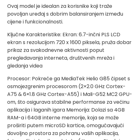
Ovaj model je idealan za korisnike koji traže
povoljan uređaj s dobrim balansiranjem između
cijene i funkcionalnosti.
Ključne Karakteristike: Ekran: 6.7-inčni PLS LCD
ekran s rezolucijom 720 x 1600 piksela, pruža dobar
prikaz za svakodnevne aktivnosti poput
pregledavanja interneta, društvenih mreža i
gledanja videa
Procesor: Pokreće ga MediaTek Helio G85 čipset s
osmojezgrenim procesorom (2×2.0 GHz Cortex-
A75 & 6×1.8 GHz Cortex-A55) i Mali-G52 MC2 GPU-
om, što osigurava stabilne performanse za većinu
aplikacija i laganih igara Memorija: Dolazi sa 4GB
RAM-a i 64GB interne memorije, koja se može
proširiti putem microSD kartice, omogućavajući
dovoljno prostora za pohranu vaših aplikacija,