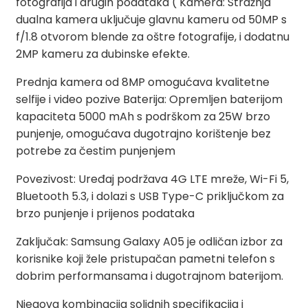
fotografija i drugih podataka ( Kamera: Stražnja
dualna kamera uključuje glavnu kameru od 50MP s
f/1.8 otvorom blende za oštre fotografije, i dodatnu
2MP kameru za dubinske efekte.
Prednja kamera od 8MP omogućava kvalitetne
selfije i video pozive Baterija: Opremljen baterijom
kapaciteta 5000 mAh s podrškom za 25W brzo
punjenje, omogućava dugotrajno korištenje bez
potrebe za čestim punjenjem
Povezivost: Uređaj podržava 4G LTE mreže, Wi-Fi 5,
Bluetooth 5.3, i dolazi s USB Type-C priključkom za
brzo punjenje i prijenos podataka
Zaključak: Samsung Galaxy A05 je odličan izbor za
korisnike koji žele pristupačan pametni telefon s
dobrim performansama i dugotrajnom baterijom.
Njegova kombinacija solidnih specifikacija i