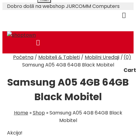
Dobro došli na webshop JURCOMM Computers
Skip
Početna
/
Mobiteli & Tableti
/
Mobilni Uređaji
/
(0)
to
O Nama
Plaćanje i Dostava
Samsung A05 4GB 64GB Black Mobitel
content
Cart
Samsung A05 4GB 64GB
Black Mobitel
Home
»
Shop
»
Samsung A05 4GB 64GB Black
Mobitel
Akcija!