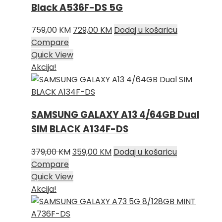
Black A536F-DS 5G
Izvorna
Trenutna
759,00
KM
729,00
KM
Dodaj u košaricu
cijena
cijena
Compare
bila
je:
Quick View
je:
729,00 KM.
Akcija!
759,00 KM.
SAMSUNG GALAXY A13 4/64GB Dual
SIM BLACK A134F-DS
Izvorna
Trenutna
379,00
KM
359,00
KM
Dodaj u košaricu
cijena
cijena
Compare
bila
je:
Quick View
je:
359,00 KM.
Akcija!
379,00 KM.