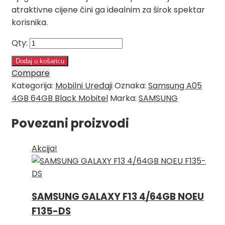
atraktivne cijene čini ga idealnim za širok spektar
korisnika.
Qty:
Dodaj u košaricu
Compare
Kategorija:
Mobilni Uređaji
Oznaka:
Samsung A05
4GB 64GB Black Mobitel
Marka:
SAMSUNG
Povezani proizvodi
Akcija!
SAMSUNG GALAXY F13 4/64GB NOEU
F135-DS