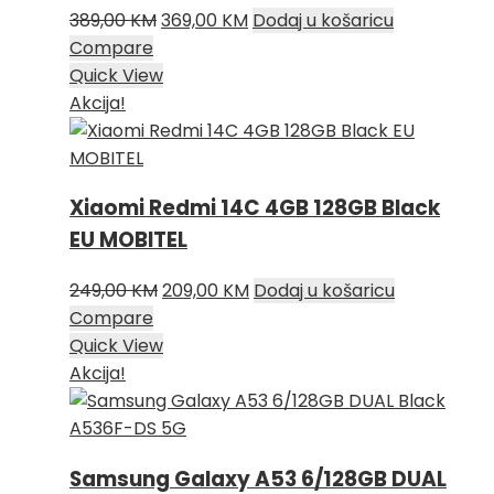
Izvorna
Trenutna
389,00
KM
369,00
KM
Dodaj u košaricu
cijena
cijena
Compare
bila
je:
Quick View
je:
369,00 KM.
Akcija!
389,00 KM.
Xiaomi Redmi 14C 4GB 128GB Black
EU MOBITEL
Izvorna
Trenutna
249,00
KM
209,00
KM
Dodaj u košaricu
cijena
cijena
Compare
bila
je:
Quick View
je:
209,00 KM.
Akcija!
249,00 KM.
Samsung Galaxy A53 6/128GB DUAL