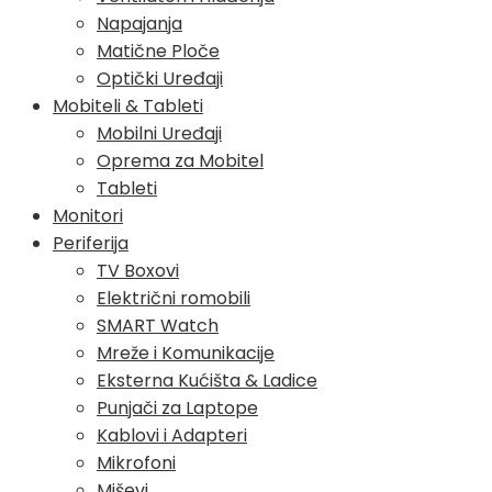
Napajanja
Matične Ploče
Optički Uređaji
Mobiteli & Tableti
Mobilni Uređaji
Oprema za Mobitel
Tableti
Monitori
Periferija
TV Boxovi
Električni romobili
SMART Watch
Mreže i Komunikacije
Eksterna Kućišta & Ladice
Punjači za Laptope
Kablovi i Adapteri
Mikrofoni
Miševi