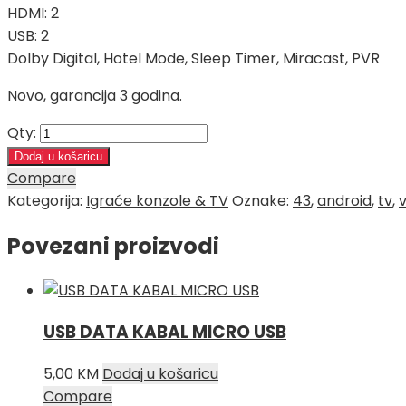
HDMI: 2
USB: 2
Dolby Digital, Hotel Mode, Sleep Timer, Miracast, PVR
Novo, garancija 3 godina.
Qty:
Dodaj u košaricu
Compare
Kategorija:
Igraće konzole & TV
Oznake:
43
,
android
,
tv
,
Povezani proizvodi
USB DATA KABAL MICRO USB
5,00
KM
Dodaj u košaricu
Compare