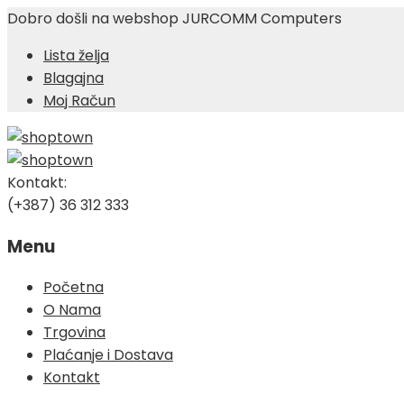
Dobro došli na webshop JURCOMM Computers
Lista želja
Blagajna
Moj Račun
Kontakt:
(+387) 36 312 333
Menu
Skip
Početna
to
O Nama
content
Trgovina
Plaćanje i Dostava
Kontakt