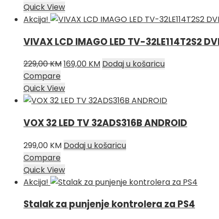
Quick View
Akcija!
VIVAX LCD IMAGO LED TV-32LE114T2S2 DV
Izvorna
Trenutna
229,00
KM
169,00
KM
Dodaj u košaricu
cijena
cijena
Compare
bila
je:
Quick View
je:
169,00 KM.
229,00 KM.
VOX 32 LED TV 32ADS316B ANDROID
299,00
KM
Dodaj u košaricu
Compare
Quick View
Akcija!
Stalak za punjenje kontrolera za PS4