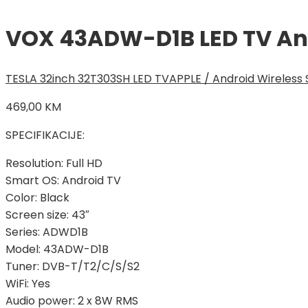
VOX 43ADW-D1B LED TV An
TESLA 32inch 32T303SH LED TV
APPLE / Android Wireless 
469,00
KM
SPECIFIKACIJE:
Resolution: Full HD
Smart OS: Android TV
Color: Black
Screen size: 43″
Series: ADWD1B
Model: 43ADW-D1B
Tuner: DVB-T/T2/C/S/S2
WiFi: Yes
Audio power: 2 x 8W RMS