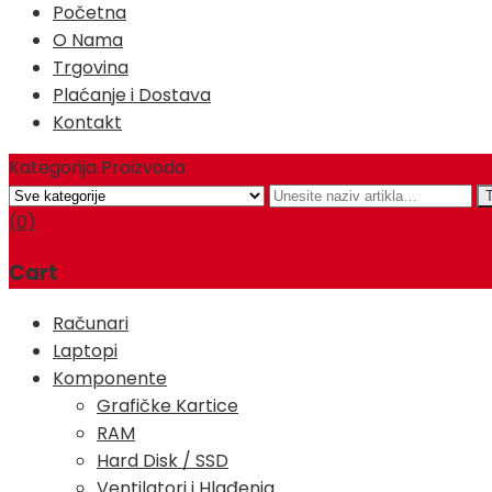
Početna
O Nama
Trgovina
Plaćanje i Dostava
Kontakt
Kategorija Proizvoda
(0)
Cart
Računari
Laptopi
Komponente
Grafičke Kartice
RAM
Hard Disk / SSD
Ventilatori i Hlađenja