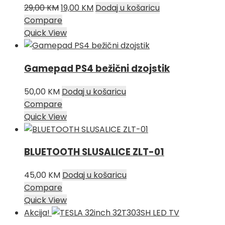
Izvorna
Trenutna
29,00
KM
19,00
KM
Dodaj u košaricu
cijena
cijena
Compare
bila
je:
Quick View
je:
19,00 KM.
29,00 KM.
Gamepad PS4 bežični dzojstik
50,00
KM
Dodaj u košaricu
Compare
Quick View
BLUETOOTH SLUSALICE ZLT-01
45,00
KM
Dodaj u košaricu
Compare
Quick View
Akcija!