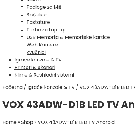
Podloge za Miš
Slušalice
Tastature
Torbe za Laptop
USB Memorija & Memorijske kartice
Web Kamere
Zvučnici
Igraće konzole & TV
Printeri & Skeneri
Klime & Rashladni sistemi
Početna
/
Igraće konzole & TV
/
VOX 43ADW-D1B LED TV
VOX 43ADW-D1B LED TV An
Home
»
Shop
»
VOX 43ADW-D1B LED TV Android